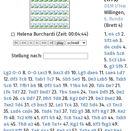
DEM U14w
Willingen,
6. Runde
(Brett 4)
Helena Burchardi (Zeit:
00:04:44
)
1.
e4
c5
2.
Sf3
e6
3.
d4
cxd4
4.
Sxd4
Sc6
Stellung nach:
5.
Sc3
Lb4
6.
g3
Sf6
7.
Lg2
O-O
8.
O-O
Lxc3
9.
bxc3
d5
10.
Lg5
dxe4
11.
Lxe4
Ld7
12.
Df3
Tc8
13.
Tab1
Tc7
14.
Sb5
Se5
15.
De3
Lxb5
16.
Txb5
Sc6
17.
Tfb1
b6
18.
Df3
Sa5
19.
T1b4
h6
20.
Td4
De7
21.
Lf4
Td7
22.
Txd7
Dxd7
23.
Tb4
Sxe4
24.
Txe4
Dd5
25.
De2
Sc6
26.
c4
Dd7
27.
Dh5
Td8
28.
Kg2
Dd1
29.
De2
Dxe2
30.
Txe2
Td4
31.
c5
bxc5
32.
Le3
Tc4
33.
Td2
Sd4
34.
c3
Txc3
35.
Lxd4
cxd4
36.
Txd4
Ta3
37.
Td2
g5
38.
Kf1
Kg7
39.
Ke2
f5
40.
Tc2
Kf6
41.
Kf1
h5
42.
Tc8
Txa2
43.
Th8
a5
44.
Txh5
a4
45.
Th8
a3
46.
Ta8
Ta1+
47.
Kg2
f4
48.
Kf3
fxg3
49.
hxg3
Kf5
50.
Ta6
g4+
51.
Ke3
a2
52.
Ta5+
e5
53.
Ke2
Ke4