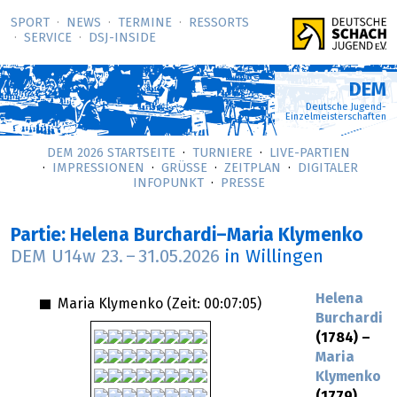
SPORT
NEWS
TERMINE
RESSORTS
SERVICE
DSJ-­INSIDE
DEM
Deutsche Jugend-
Einzelmeisterschaften
DEM 2026 STARTSEITE
TURNIERE
LIVE-PARTIEN
IMPRESSIONEN
GRÜSSE
ZEITPLAN
DIGITALER
INFOPUNKT
PRESSE
Partie: Helena Burchardi–Maria Klymenko
DEM U14w
23.
–
31.05.2026
in Willingen
Helena
Maria Klymenko (Zeit:
00:07:05
)
Burchardi
(1784) –
Maria
Klymenko
(1779)