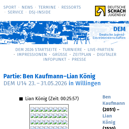
SPORT
NEWS
TERMINE
RESSORTS
SERVICE
DSJ-­INSIDE
DEM
Deutsche Jugend-
Einzelmeisterschaften
DEM 2026 STARTSEITE
TURNIERE
LIVE-PARTIEN
IMPRESSIONEN
GRÜSSE
ZEITPLAN
DIGITALER
INFOPUNKT
PRESSE
Partie: Ben Kaufmann–Lian König
DEM U14
23.
–
31.05.2026
in Willingen
Ben
Lian König (Zeit:
00:25:57
)
Kaufmann
(2051) –
Lian
König
(1510)