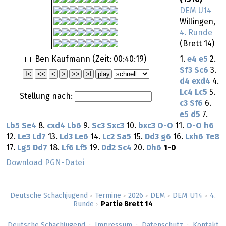
DEM U14
Willingen,
4. Runde
(Brett 14)
Ben Kaufmann (Zeit:
00:40:19
)
1.
e4
e5
2.
Sf3
Sc6
3.
d4
exd4
4.
Lc4
Lc5
5.
Stellung nach:
c3
Sf6
6.
e5
d5
7.
Lb5
Se4
8.
cxd4
Lb6
9.
Sc3
Sxc3
10.
bxc3
O-O
11.
O-O
h6
12.
Le3
Ld7
13.
Ld3
Le6
14.
Lc2
Sa5
15.
Dd3
g6
16.
Lxh6
Te8
17.
Lg5
Dd7
18.
Lf6
Lf5
19.
Dd2
Sc4
20.
Dh6
1-0
Download PGN-Datei
Deutsche Schachjugend
Termine
2026
DEM
DEM U14
4.
>
>
>
>
>
Runde
Partie Brett 14
>
Deutsche Schachjugend
Impressum
Datenschutz
Kontakt