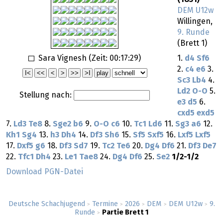
DEM U12w
Willingen,
9. Runde
(Brett 1)
Sara Vignesh (Zeit:
00:17:29
)
1.
d4
Sf6
2.
c4
e6
3.
Sc3
Lb4
4.
Ld2
O-O
5.
Stellung nach:
e3
d5
6.
cxd5
exd5
7.
Ld3
Te8
8.
Sge2
b6
9.
O-O
c6
10.
Tc1
Ld6
11.
Sg3
a6
12.
Kh1
Sg4
13.
h3
Dh4
14.
Df3
Sh6
15.
Sf5
Sxf5
16.
Lxf5
Lxf5
17.
Dxf5
g6
18.
Df3
Sd7
19.
Tc2
Te6
20.
Dg4
Df6
21.
Df3
De7
22.
Tfc1
Dh4
23.
Le1
Tae8
24.
Dg4
Df6
25.
Se2
1/2-1/2
Download PGN-Datei
Deutsche Schachjugend
Termine
2026
DEM
DEM U12w
9.
>
>
>
>
>
Runde
Partie Brett 1
>