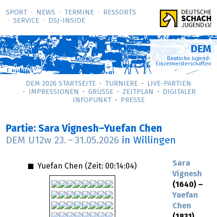
SPORT
NEWS
TERMINE
RESSORTS
SERVICE
DSJ-­INSIDE
DEM
Deutsche Jugend-
Einzelmeisterschaften
DEM 2026 STARTSEITE
TURNIERE
LIVE-PARTIEN
IMPRESSIONEN
GRÜSSE
ZEITPLAN
DIGITALER
INFOPUNKT
PRESSE
Partie: Sara Vignesh–Yuefan Chen
DEM U12w
23.
–
31.05.2026
in Willingen
Sara
Yuefan Chen (Zeit:
00:14:04
)
Vignesh
(1640) –
Yuefan
Chen
(1831)