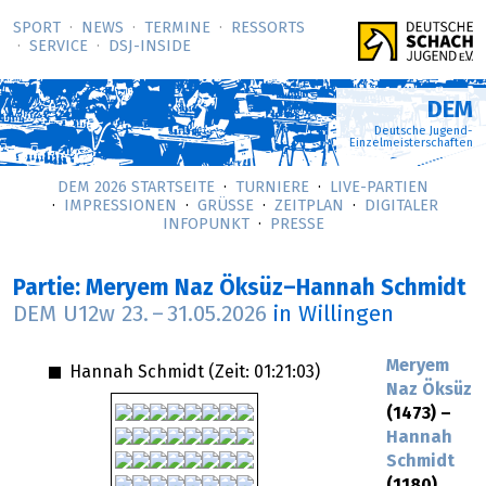
SPORT
NEWS
TERMINE
RESSORTS
SERVICE
DSJ-­INSIDE
DEM
Deutsche Jugend-
Einzelmeisterschaften
DEM 2026 STARTSEITE
TURNIERE
LIVE-PARTIEN
IMPRESSIONEN
GRÜSSE
ZEITPLAN
DIGITALER
INFOPUNKT
PRESSE
Partie: Meryem Naz Öksüz–Hannah Schmidt
DEM U12w
23.
–
31.05.2026
in Willingen
Meryem
Hannah Schmidt (Zeit:
01:21:03
)
Naz Öksüz
(1473) –
Hannah
Schmidt
(1180)