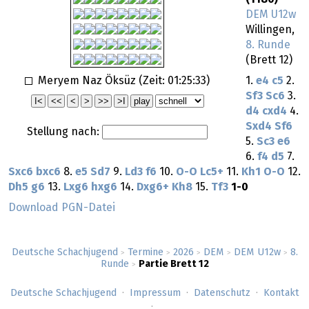
DEM U12w
Willingen,
8. Runde
(Brett 12)
Meryem Naz Öksüz (Zeit:
01:25:33
)
1.
e4
c5
2.
Sf3
Sc6
3.
d4
cxd4
4.
Sxd4
Sf6
Stellung nach:
5.
Sc3
e6
6.
f4
d5
7.
Sxc6
bxc6
8.
e5
Sd7
9.
Ld3
f6
10.
O-O
Lc5+
11.
Kh1
O-O
12.
Dh5
g6
13.
Lxg6
hxg6
14.
Dxg6+
Kh8
15.
Tf3
1-0
Download PGN-Datei
Deutsche Schachjugend
Termine
2026
DEM
DEM U12w
8.
>
>
>
>
>
Runde
Partie Brett 12
>
Deutsche Schachjugend
Impressum
Datenschutz
Kontakt