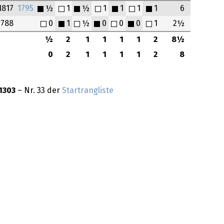
1817
1795
½
1
½
1
1
1
1
6
788
0
1
½
0
0
0
1
2½
½
2
1
1
1
1
2
8½
0
2
1
1
1
1
2
8
1303
– Nr. 33 der
Startrangliste