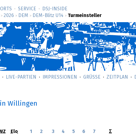
SORTS
SERVICE
DSJ-­INSIDE
2026
DEM
DEM-Blitz U14
Turmeinsteller
>
>
>
>
LIVE-PARTIEN
IMPRESSIONEN
GRÜSSE
ZEITPLAN
in Willingen
WZ
Elo
1
2
3
4
5
6
7
Σ