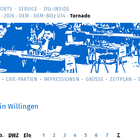
SORTS
SERVICE
DSJ-­INSIDE
2026
DEM
DEM-Blitz U14
Tornado
>
>
>
>
LIVE-PARTIEN
IMPRESSIONEN
GRÜSSE
ZEITPLAN
in Willingen
b.
DWZ
Elo
1
2
3
4
5
6
7
Σ