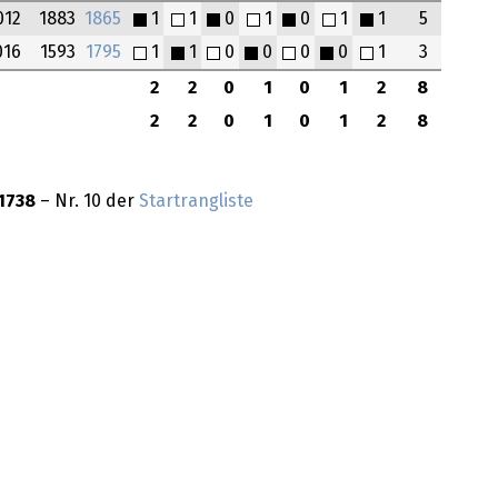
012
1883
1865
1
1
0
1
0
1
1
5
016
1593
1795
1
1
0
0
0
0
1
3
2
2
0
1
0
1
2
8
2
2
0
1
0
1
2
8
1738
– Nr. 10 der
Startrangliste