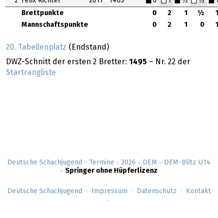
2
Felix Richter
2017
1403
0
1
½
½
Brettpunkte
0
2
1
½
Mannschaftspunkte
0
2
1
0
20. Tabellenplatz
(Endstand)
DWZ-Schnitt der ersten 2 Bretter:
1495
– Nr. 22 der
Startrangliste
Deutsche Schachjugend
Termine
2026
DEM
DEM-Blitz U14
>
>
>
>
Springer ohne Hüpferlizenz
>
Deutsche Schachjugend
Impressum
Datenschutz
Kontakt