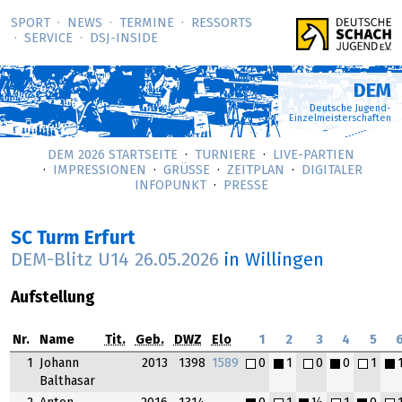
SPORT
NEWS
TERMINE
RESSORTS
SERVICE
DSJ-­INSIDE
DEM
Deutsche Jugend-
Einzelmeisterschaften
DEM 2026 STARTSEITE
TURNIERE
LIVE-PARTIEN
IMPRESSIONEN
GRÜSSE
ZEITPLAN
DIGITALER
INFOPUNKT
PRESSE
SC Turm Erfurt
DEM-Blitz U14
26.05.2026
in Willingen
Aufstellung
Nr.
Name
Tit.
Geb.
DWZ
Elo
1
2
3
4
5
1
Johann
2013
1398
1589
0
1
0
0
1
Balthasar