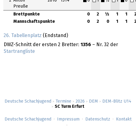
2
Anton
2016
1314
0
1
½
1
0
Preuße
Brettpunkte
0
2
½
1
1
Mannschaftspunkte
0
2
0
1
1
26. Tabellenplatz
(Endstand)
DWZ-Schnitt der ersten 2 Bretter:
1356
– Nr. 32 der
Startrangliste
Deutsche Schachjugend
Termine
2026
DEM
DEM-Blitz U14
>
>
>
>
SC Turm Erfurt
>
Deutsche Schachjugend
Impressum
Datenschutz
Kontakt