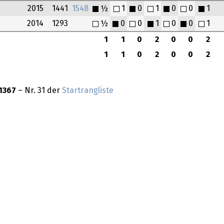
2015
1441
1548
½
1
0
1
0
0
1
2014
1293
½
0
0
1
0
0
1
1
1
0
2
0
0
2
1
1
0
2
0
0
2
1367
– Nr. 31 der
Startrangliste