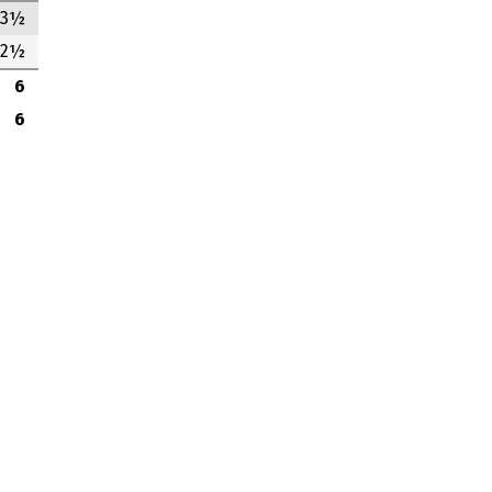
3½
2½
6
6