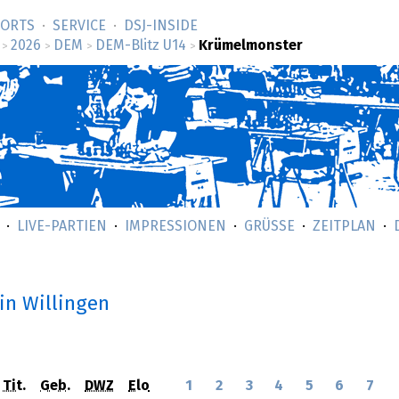
SORTS
SERVICE
DSJ-­INSIDE
2026
DEM
DEM-Blitz U14
Krümelmonster
>
>
>
>
LIVE-PARTIEN
IMPRESSIONEN
GRÜSSE
ZEITPLAN
in Willingen
Tit.
Geb.
DWZ
Elo
1
2
3
4
5
6
7