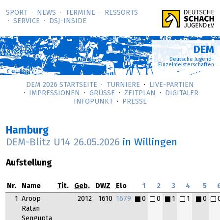
SPORT
NEWS
TERMINE
RESSORTS
SERVICE
DSJ-­INSIDE
DEM
Deutsche Jugend-
Einzelmeisterschaften
DEM 2026 STARTSEITE
TURNIERE
LIVE-PARTIEN
IMPRESSIONEN
GRÜSSE
ZEITPLAN
DIGITALER
INFOPUNKT
PRESSE
Hamburg
DEM-Blitz U14
26.05.2026
in Willingen
Aufstellung
Nr.
Name
Tit.
Geb.
DWZ
Elo
1
2
3
4
5
1
Aroop
2012
1610
1679
0
0
1
1
0
Ratan
Sengupta