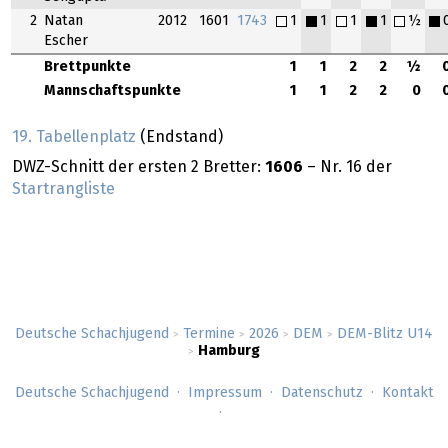
2
Natan
2012
1601
1743
1
1
1
1
½
Escher
Brettpunkte
1
1
2
2
½
Mannschaftspunkte
1
1
2
2
0
19. Tabellenplatz
(Endstand)
DWZ-Schnitt der ersten 2 Bretter:
1606
– Nr. 16 der
Startrangliste
Deutsche Schachjugend
Termine
2026
DEM
DEM-Blitz U14
>
>
>
>
Hamburg
>
Deutsche Schachjugend
Impressum
Datenschutz
Kontakt