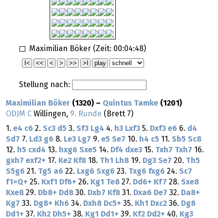
Maximilian Böker (Zeit:
00:04:48
)
Stellung nach:
Maximilian Böker
(1320) –
Quintus Tamke
(1201)
ODJM C
Willingen,
9. Runde
(Brett 7)
1.
e4
c6
2.
Sc3
d5
3.
Sf3
Lg4
4.
h3
Lxf3
5.
Dxf3
e6
6.
d4
Sd7
7.
Ld3
g6
8.
Le3
Lg7
9.
e5
Se7
10.
h4
c5
11.
Sb5
Sc8
12.
h5
cxd4
13.
hxg6
Sxe5
14.
Df4
dxe3
15.
Txh7
Txh7
16.
gxh7
exf2+
17.
Ke2
Kf8
18.
Th1
Lh8
19.
Dg3
Se7
20.
Th5
S5g6
21.
Tg5
a6
22.
Lxg6
Sxg6
23.
Txg6
fxg6
24.
Sc7
f1=Q+
25.
Kxf1
Df6+
26.
Kg1
Te8
27.
Dd6+
Kf7
28.
Sxe8
Kxe8
29.
Db8+
Dd8
30.
Dxb7
Kf8
31.
Dxa6
De7
32.
Da8+
Kg7
33.
Dg8+
Kh6
34.
Dxh8
Dc5+
35.
Kh1
Dxc2
36.
Dg8
Dd1+
37.
Kh2
Dh5+
38.
Kg1
Dd1+
39.
Kf2
Dd2+
40.
Kg3