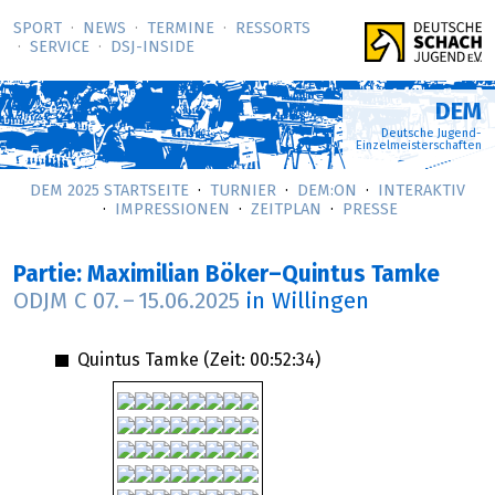
SPORT
NEWS
TERMINE
RESSORTS
SERVICE
DSJ-­INSIDE
DEM
Deutsche Jugend-
Einzelmeisterschaften
DEM 2025 STARTSEITE
TURNIER
DEM:ON
INTERAKTIV
IMPRESSIONEN
ZEITPLAN
PRESSE
Partie: Maximilian Böker–Quintus Tamke
ODJM C
07.
–
15.06.2025
in Willingen
Quintus Tamke (Zeit:
00:52:34
)