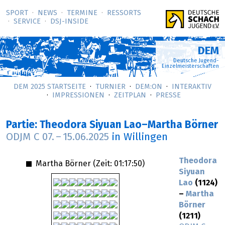
SPORT
NEWS
TERMINE
RESSORTS
SERVICE
DSJ-­INSIDE
DEM
Deutsche Jugend-
Einzelmeisterschaften
DEM 2025 STARTSEITE
TURNIER
DEM:ON
INTERAKTIV
IMPRESSIONEN
ZEITPLAN
PRESSE
Partie: Theodora Siyuan Lao–Martha Börner
ODJM C
07.
–
15.06.2025
in Willingen
Theodora
Martha Börner (Zeit:
01:17:50
)
Siyuan
Lao
(1124)
–
Martha
Börner
(1211)