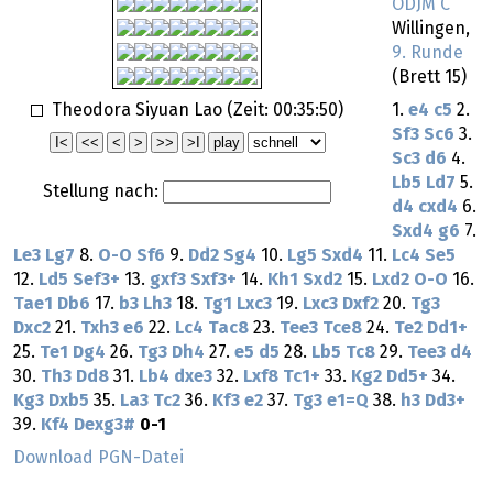
ODJM C
Willingen,
9. Runde
(Brett 15)
Theodora Siyuan Lao (Zeit:
00:35:50
)
1.
e4
c5
2.
Sf3
Sc6
3.
Sc3
d6
4.
Lb5
Ld7
5.
Stellung nach:
d4
cxd4
6.
Sxd4
g6
7.
Le3
Lg7
8.
O-O
Sf6
9.
Dd2
Sg4
10.
Lg5
Sxd4
11.
Lc4
Se5
12.
Ld5
Sef3+
13.
gxf3
Sxf3+
14.
Kh1
Sxd2
15.
Lxd2
O-O
16.
Tae1
Db6
17.
b3
Lh3
18.
Tg1
Lxc3
19.
Lxc3
Dxf2
20.
Tg3
Dxc2
21.
Txh3
e6
22.
Lc4
Tac8
23.
Tee3
Tce8
24.
Te2
Dd1+
25.
Te1
Dg4
26.
Tg3
Dh4
27.
e5
d5
28.
Lb5
Tc8
29.
Tee3
d4
30.
Th3
Dd8
31.
Lb4
dxe3
32.
Lxf8
Tc1+
33.
Kg2
Dd5+
34.
Kg3
Dxb5
35.
La3
Tc2
36.
Kf3
e2
37.
Tg3
e1=Q
38.
h3
Dd3+
39.
Kf4
Dexg3#
0-1
Download PGN-Datei