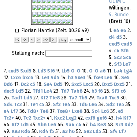
ODJM C
Willingen,
9. Runde
(Brett 10)
Florian Hantke (Zeit:
00:26:49
)
1.
e4
e6
2.
d4
d5
3.
exd5
exd5
4.
c4
Sf6
Stellung nach:
5.
Sc3
Sc6
6.
Sf3
Le7
7.
cxd5
Sxd5
8.
Ld3
Sf6
9.
Lb5
O-O
10.
O-O
a6
11.
La4
Lg4
12.
Lxc6
bxc6
13.
Le3
Sd5
14.
h3
Sxe3
15.
fxe3
Le6
16.
Se5
Dd6
17.
Dc2
c5
18.
Se4
Dd5
19.
Sxc5
Lxc5
20.
Dxc5
Dxc5
21.
dxc5
Ld5
22.
Tfd1
Le4
23.
Td7
Tab8
24.
b3
f6
25.
Sf3
c6
26.
Tad1
Ld5
27.
Kf2
Tfe8
28.
Ta7
Tb5
29.
Txa6
Txc5
30.
Sd4
Tc3
31.
Te1
c5
32.
Sf3
Te4
33.
Td6
Le6
34.
Sd2
Te5
35.
e4
Lf7
36.
Td8+
Te8
37.
Txe8+
Lxe8
38.
Sc4
Lc6
39.
e5
Tc2+
40.
Te2
Txe2+
41.
Kxe2
Lxg2
42.
exf6
gxf6
43.
h4
Kf7
44.
Kf2
Ld5
45.
Sb6
Le6
46.
Sa4
c4
47.
b4
Ke8
48.
Sc3
Kd7
49.
Ke3
Kd6
50.
Kd4
f5
51.
a3
h6
52.
Se2
Ld5
53.
Sf4
Lf7