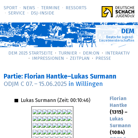
SPORT
NEWS
TERMINE
RESSORTS
SERVICE
DSJ-­INSIDE
DEM
Deutsche Jugend-
Einzelmeisterschaften
DEM 2025 STARTSEITE
TURNIER
DEM:ON
INTERAKTIV
IMPRESSIONEN
ZEITPLAN
PRESSE
Partie: Florian Hantke–Lukas Surmann
ODJM C
07.
–
15.06.2025
in Willingen
Florian
Lukas Surmann (Zeit:
00:10:46
)
Hantke
(1315) –
Lukas
Surmann
(1084)