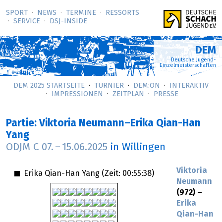
SPORT
NEWS
TERMINE
RESSORTS
SERVICE
DSJ-­INSIDE
DEM
Deutsche Jugend-
Einzelmeisterschaften
DEM 2025 STARTSEITE
TURNIER
DEM:ON
INTERAKTIV
IMPRESSIONEN
ZEITPLAN
PRESSE
Partie: Viktoria Neumann–Erika Qian-Han
Yang
ODJM C
07.
–
15.06.2025
in Willingen
Viktoria
Erika Qian-Han Yang (Zeit:
00:55:38
)
Neumann
(972) –
Erika
Qian-Han