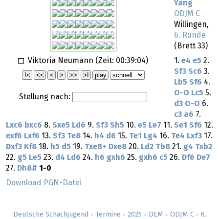
Yang
ODJM C
Willingen,
6. Runde
(Brett 33)
Viktoria Neumann (Zeit:
00:39:04
)
1.
e4
e5
2.
Sf3
Sc6
3.
Lb5
Sf6
4.
O-O
Lc5
5.
Stellung nach:
d3
O-O
6.
c3
a6
7.
Lxc6
bxc6
8.
Sxe5
Ld6
9.
Sf3
Sh5
10.
e5
Le7
11.
Se1
Sf6
12.
exf6
Lxf6
13.
Sf3
Te8
14.
h4
d6
15.
Te1
Lg4
16.
Te4
Lxf3
17.
Dxf3
Kf8
18.
h5
d5
19.
Txe8+
Dxe8
20.
Ld2
Tb8
21.
g4
Txb2
22.
g5
Le5
23.
d4
Ld6
24.
h6
gxh6
25.
gxh6
c5
26.
Df6
De7
27.
Dh8#
1-0
Download PGN-Datei
Deutsche Schachjugend
Termine
2025
DEM
ODJM C
6.
>
>
>
>
>