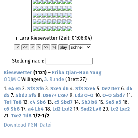
Lara Kiesewetter (Zeit:
01:06:04
)
Stellung nach:
Kiesewetter
(1131) –
Erika Qian-Han Yang
ODJM C
Willingen,
3. Runde
(Brett 27)
1.
e4
e5
2.
Sf3
Sf6
3.
Sxe5
d6
4.
Sf3
Sxe4
5.
De2
De7
6.
d4
d5
7.
Sbd2
Sf6
8.
Dxe7+
Lxe7
9.
Ld3
O-O
10.
O-O
Sbd7
11.
Te1
Te8
12.
c4
Sb6
13.
c5
Sbd7
14.
Sb3
b6
15.
Se5
a5
16.
c6
Sb8
17.
a4
Lb4
18.
Ld2
Lxd2
19.
Sxd2
La6
20.
Le2
Lxe2
21.
Txe2
Td8
1/2-1/2
Download PGN-Datei