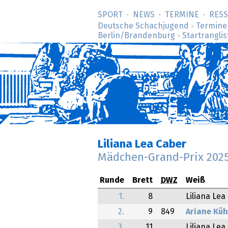
SPORT
NEWS
TERMINE
RES
Deutsche Schachjugend
Termine
>
Berlin/Brandenburg
Startranglis
>
Liliana Lea Caber
Mädchen-Grand-Prix 202
Runde
Brett
DWZ
Weiß
1.
8
Liliana Lea
2.
9
849
Ariane Kü
3.
11
Liliana Lea