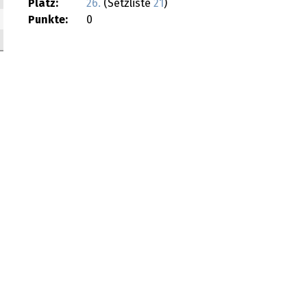
Platz:
26.
(Setzliste
21
)
Punkte:
0