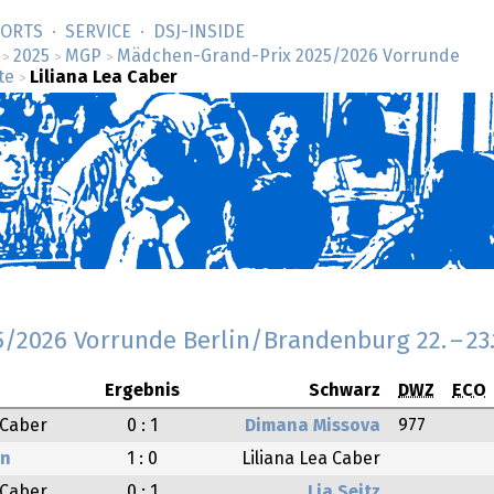
SORTS
SERVICE
DSJ-­INSIDE
2025
MGP
Mädchen-Grand-Prix 2025/2026 Vorrunde
>
>
>
te
Liliana Lea Caber
>
5/2026 Vorrunde Berlin/Brandenburg
22.
–
23
Ergebnis
Schwarz
DWZ
ECO
 Caber
0 : 1
Dimana Missova
977
hn
1 : 0
Liliana Lea Caber
 Caber
0 : 1
Lia Seitz