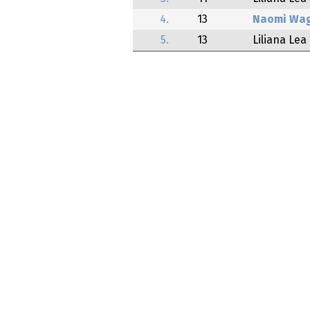
4.
13
Naomi Wag
5.
13
Liliana Lea