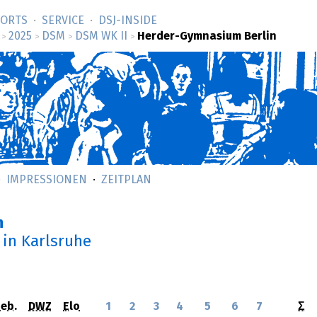
SORTS
SERVICE
DSJ-­INSIDE
2025
DSM
DSM WK II
Herder-Gymnasium Berlin
>
>
>
>
IMPRESSIONEN
ZEITPLAN
n
in Karlsruhe
eb.
DWZ
Elo
1
2
3
4
5
6
7
Σ