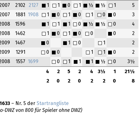
2007
2102
2127
1
1
0
1
½
½
1
5
2007
1881
1908
1
0
1
0
1
0
0
3
2008
1596
1
1
1
0
½
½
0
4
2008
1462
1
0
1
0
0
0
2
2009
1467
0
1
0
1
2
2009
1291
0
0
1
1
0
2
2008
1557
1699
0
1
1
1
½
0
3½
4
2
5
2
4
3½
1
21½
2
0
2
0
2
2
0
8
1633
– Nr. 5 der
Startrangliste
do-DWZ von 800 für Spieler ohne DWZ)