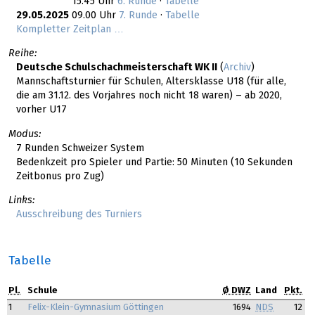
15.45 Uhr
6. Runde
·
Tabelle
29.05.2025
09.00 Uhr
7. Runde
·
Tabelle
Kompletter Zeitplan …
Reihe:
Deutsche Schulschachmeisterschaft WK II
(
Archiv
)
Mannschaftsturnier für Schulen, Altersklasse U18 (für alle,
die am 31.12. des Vorjahres noch nicht 18 waren) – ab 2020,
vorher U17
Modus:
7 Runden Schweizer System
Bedenkzeit pro Spieler und Partie: 50 Minuten (10 Sekunden
Zeitbonus pro Zug)
Links:
Ausschreibung des Turniers
Tabelle
Pl.
Schule
Ø DWZ
Land
Pkt.
1
Felix-Klein-Gymnasium Göttingen
1694
NDS
12