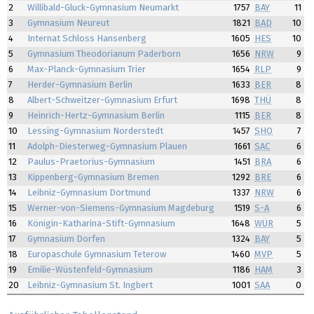
2
Willibald-Gluck-Gymnasium Neumarkt
1757
BAY
11
3
Gymnasium Neureut
1821
BAD
10
4
Internat Schloss Hansenberg
1605
HES
10
5
Gymnasium Theodorianum Paderborn
1656
NRW
9
6
Max-Planck-Gymnasium Trier
1654
RLP
9
7
Herder-Gymnasium Berlin
1633
BER
8
8
Albert-Schweitzer-Gymnasium Erfurt
1698
THÜ
8
9
Heinrich-Hertz-Gymnasium Berlin
1115
BER
8
10
Lessing-Gymnasium Norderstedt
1457
SHO
7
11
Adolph-Diesterweg-Gymnasium Plauen
1661
SAC
6
12
Paulus-Praetorius-Gymnasium
1451
BRA
6
13
Kippenberg-Gymnasium Bremen
1292
BRE
6
14
Leibniz-Gymnasium Dortmund
1337
NRW
6
15
Werner-von-Siemens-Gymnasium Magdeburg
1519
S-A
6
16
Königin-Katharina-Stift-Gymnasium
1648
WÜR
5
17
Gymnasium Dorfen
1324
BAY
5
18
Europaschule Gymnasium Teterow
1460
MVP
5
19
Emilie-Wüstenfeld-Gymnasium
1186
HAM
3
20
Leibniz-Gymnasium St. Ingbert
1001
SAA
0