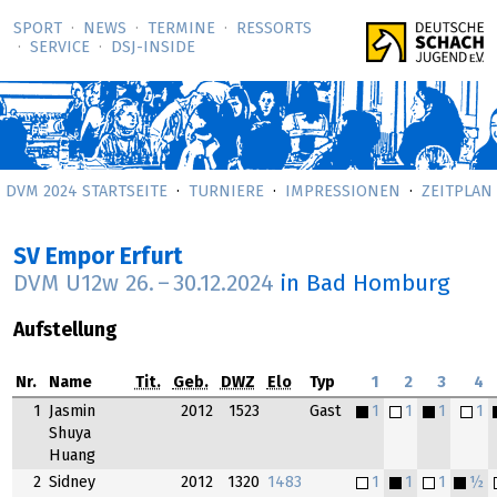
SPORT
NEWS
TERMINE
RESSORTS
SERVICE
DSJ-­INSIDE
DVM 2024 STARTSEITE
TURNIERE
IMPRESSIONEN
ZEITPLAN
SV Empor Erfurt
DVM U12w
26.
–
30.12.2024
in Bad Homburg
Aufstellung
Nr.
Name
Tit.
Geb.
DWZ
Elo
Typ
1
2
3
4
1
Jasmin
2012
1523
Gast
1
1
1
1
Shuya
Huang
2
Sidney
2012
1320
1483
1
1
1
½