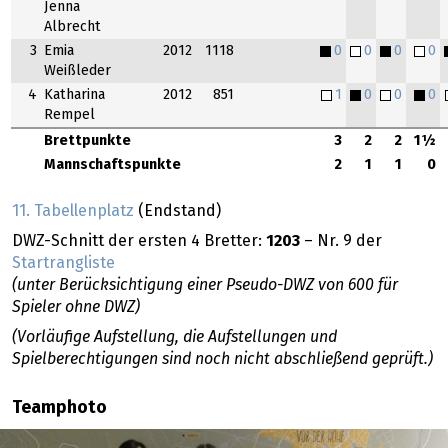
Jenna
Albrecht
3
Emia
2012
1118
0
0
0
0
Weißleder
4
Katharina
2012
851
1
0
0
0
Rempel
Brettpunkte
3
2
2
1½
Mannschaftspunkte
2
1
1
0
11. Tabellenplatz
(Endstand)
DWZ-Schnitt der ersten 4 Bretter:
1203
– Nr. 9 der
Startrangliste
(unter Berücksichtigung einer Pseudo-DWZ von 600 für
Spieler ohne DWZ)
(Vorläufige Aufstellung, die Aufstellungen und
Spielberechtigungen sind noch nicht abschließend geprüft.)
Teamphoto