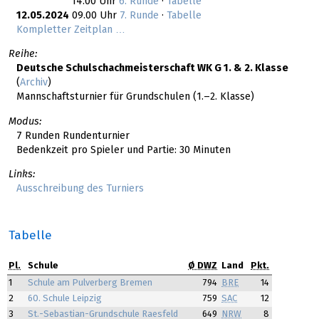
14.00 Uhr
6. Runde
·
Tabelle
12.05.2024
09.00 Uhr
7. Runde
·
Tabelle
Kompletter Zeitplan …
Reihe:
Deutsche Schulschachmeisterschaft WK G 1. & 2. Klasse
(
Archiv
)
Mannschaftsturnier für Grundschulen (1.–2. Klasse)
Modus:
7 Runden Rundenturnier
Bedenkzeit pro Spieler und Partie: 30 Minuten
Links:
Ausschreibung des Turniers
Tabelle
Pl.
Schule
Ø DWZ
Land
Pkt.
1
Schule am Pulverberg Bremen
794
BRE
14
2
60. Schule Leipzig
759
SAC
12
3
St.-Sebastian-Grundschule Raesfeld
649
NRW
8