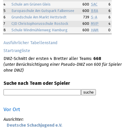
4
Schule am Grünen Gleis
600
SAC
6
5
Europaschule Am Gutspark Falkensee
600
BRA
6
6
Grundschule Am Markt Hettstedt
739
S-A
6
7
CJD Christophorusschule Rostock
600
MVP
4
8
Schule Windmühlenweg Hamburg
600
HAM
0
Ausführlicher Tabellenstand
Startrangliste
DWZ-Schnitt der ersten 4 Bretter aller Teams:
668
(unter Berücksichtigung einer Pseudo-DWZ von 600 für Spieler
ohne DWZ)
Suche nach Team oder Spieler
Vor Ort
Ausrichter:
Deutsche Schachjugend e.V.