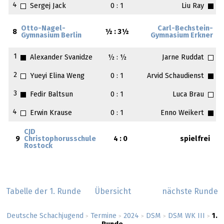
4
Sergej Jack
0 : 1
Liu Ray
Otto-Nagel-
Carl-Bechstein-
8
½ : 3½
Gymnasium Berlin
Gymnasium Erkner
1
Alexander Svanidze
½ : ½
Jarne Ruddat
2
Yueyi Elina Weng
0 : 1
Arvid Schaudienst
3
Fedir Baltsun
0 : 1
Luca Brau
4
Erwin Krause
0 : 1
Enno Weikert
CJD
9
Christophorusschule
4 : 0
spielfrei
Rostock
Tabelle der 1. Runde
Übersicht
nächste Runde
Deutsche Schachjugend
Termine
2024
DSM
DSM WK III
1.
>
>
>
>
>