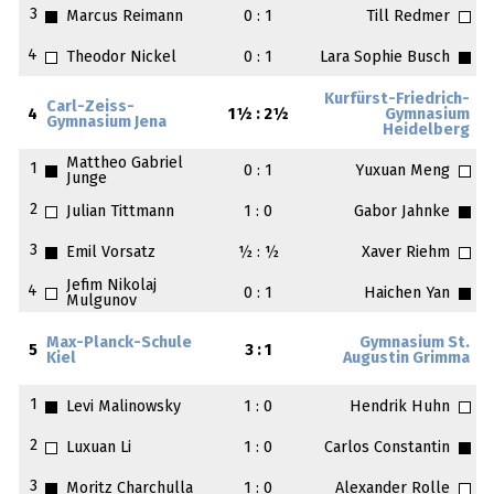
3
Marcus Reimann
0 : 1
Till Redmer
4
Theodor Nickel
0 : 1
Lara Sophie Busch
Kurfürst-Friedrich-
Carl-Zeiss-
4
1½ : 2½
Gymnasium
Gymnasium Jena
Heidelberg
Mattheo Gabriel
1
0 : 1
Yuxuan Meng
Junge
2
Julian Tittmann
1 : 0
Gabor Jahnke
3
Emil Vorsatz
½ : ½
Xaver Riehm
Jefim Nikolaj
4
0 : 1
Haichen Yan
Mulgunov
Max-Planck-Schule
Gymnasium St.
5
3 : 1
Kiel
Augustin Grimma
1
Levi Malinowsky
1 : 0
Hendrik Huhn
2
Luxuan Li
1 : 0
Carlos Constantin
3
Moritz Charchulla
1 : 0
Alexander Rolle