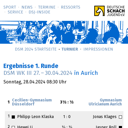
SPORT
NEWS
TERMINE
RESSORTS
SERVICE
DSJ-­INSIDE
DSM 2024 STARTSEITE
TURNIER
IMPRESSIONEN
Ergebnisse 1. Runde
DSM WK III
27.
–
30.04.2024
in Aurich
Sonntag,
28.04.2024
08:30 Uhr
Cecilien-Gymnasium
Gymnasium
1
3½ : ½
Düsseldorf
Ulricianum Aurich
1
Philipp Leon Klaska
1 : 0
Jonas Klages
2
Hewei Li
½ : ½
Jasper Roll