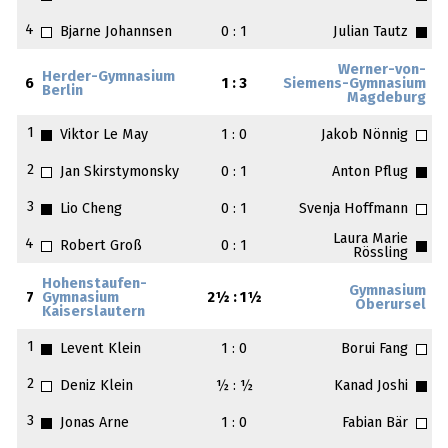
4
Bjarne Johannsen
0 : 1
Julian Tautz
Werner-von-
Herder-Gymnasium
6
1 : 3
Siemens-Gymnasium
Berlin
Magdeburg
1
Viktor Le May
1 : 0
Jakob Nönnig
2
Jan Skirstymonsky
0 : 1
Anton Pflug
3
Lio Cheng
0 : 1
Svenja Hoffmann
Laura Marie
4
Robert Groß
0 : 1
Rössling
Hohenstaufen-
Gymnasium
7
Gymnasium
2½ : 1½
Oberursel
Kaiserslautern
1
Levent Klein
1 : 0
Borui Fang
2
Deniz Klein
½ : ½
Kanad Joshi
3
Jonas Arne
1 : 0
Fabian Bär