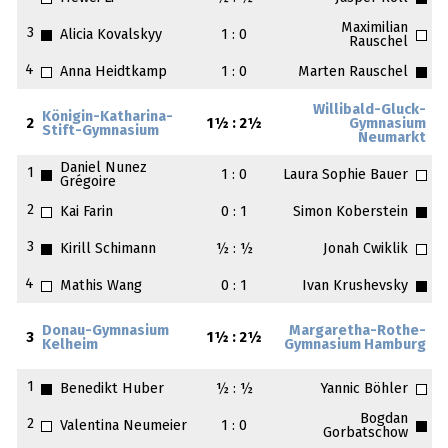
Maximilian
3
Alicia Kovalskyy
1 : 0
Rauschel
4
Anna Heidtkamp
1 : 0
Marten Rauschel
Willibald-Gluck-
Königin-Katharina-
2
1½ : 2½
Gymnasium
Stift-Gymnasium
Neumarkt
Daniel Nunez
1
1 : 0
Laura Sophie Bauer
Grégoire
2
Kai Farin
0 : 1
Simon Koberstein
3
Kirill Schimann
½ : ½
Jonah Cwiklik
4
Mathis Wang
0 : 1
Ivan Krushevsky
Donau-Gymnasium
Margaretha-Rothe-
3
1½ : 2½
Kelheim
Gymnasium Hamburg
1
Benedikt Huber
½ : ½
Yannic Böhler
Bogdan
2
Valentina Neumeier
1 : 0
Gorbatschow