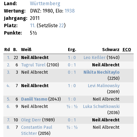
Land:
Württemberg
Wertung:
DWZ: 1980, Elo:
1938
Jahrgang:
2011
Platz:
11.
(Setzliste
22
)
Punkte:
5½
Rd
B.
Weiß
Erg.
Schwarz
ECO
1.
22
Neil Albrecht
1 : 0
Leo Keßler
(1640)
2.
6
Tugrul Türel
(2100)
0 : 1
Neil Albrecht
3.
3
Neil Albrecht
0 : 1
Nikita Nechitaylo
(2250)
4.
7
Neil Albrecht
1 : 0
Levi Malinowsky
(2069)
5.
6
Daniil Yasmo
(2043)
1 : 0
Neil Albrecht
6.
9
Neil Albrecht
½ : ½
Luka Schwitkowski
(2036)
7.
10
Oleg Derr
(1989)
0 : 1
Neil Albrecht
8.
7
Constantin Paul
½ : ½
Neil Albrecht
Stichter
(2056)