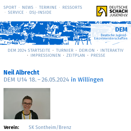
SPORT
NEWS
TERMINE
RESSORTS
SERVICE
DSJ-­INSIDE
DEM
Deutsche Jugend-
Einzelmeisterschaften
DEM 2024 STARTSEITE
TURNIER
DEM:ON
INTERAKTIV
IMPRESSIONEN
ZEITPLAN
PRESSE
Neil Albrecht
DEM U14
18.
–
26.05.2024
in Willingen
Verein:
SK Sontheim/Brenz