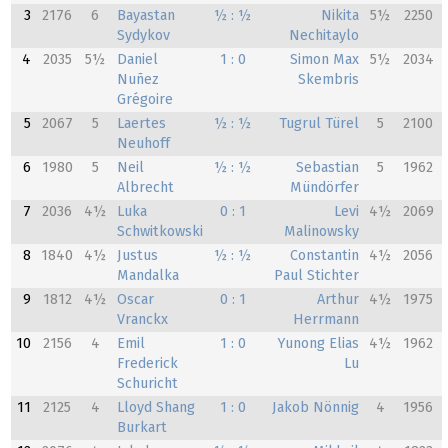
3
2176
6
Bayastan
½ : ½
Nikita
5½
2250
Sydykov
Nechitaylo
4
2035
5½
Daniel
1 : 0
Simon Max
5½
2034
Nuñez
Skembris
Grégoire
5
2067
5
Laertes
½ : ½
Tugrul Türel
5
2100
Neuhoff
6
1980
5
Neil
½ : ½
Sebastian
5
1962
Albrecht
Mündörfer
7
2036
4½
Luka
0 : 1
Levi
4½
2069
Schwitkowski
Malinowsky
8
1840
4½
Justus
½ : ½
Constantin
4½
2056
Mandalka
Paul Stichter
9
1812
4½
Oscar
0 : 1
Arthur
4½
1975
Vranckx
Herrmann
10
2156
4
Emil
1 : 0
Yunong Elias
4½
1962
Frederick
Lu
Schuricht
11
2125
4
Lloyd Shang
1 : 0
Jakob Nönnig
4
1956
Burkart