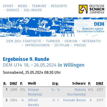
SPORT
NEWS
TERMINE
RESSORTS
SERVICE
DSJ-­INSIDE
DEM
Deutsche Jugend-
Einzelmeisterschaften
DEM 2024 STARTSEITE
TURNIER
DEM:ON
INTERAKTIV
IMPRESSIONEN
ZEITPLAN
PRESSE
Ergebnisse 9. Runde
DEM U14
18.
–
26.05.2024
in Willingen
Sonnabend,
25.05.2024
08:30 Uhr
B.
DWZ
P.
Weiß
Erg.
Schwarz
P.
DWZ
1
2205
5½
Stepan
½ : ½
Mykola
6½
2257
Mohylnyi
Korchynskyi
2
2204
6
Alfred
0 : 1
Hussain Besou
6
2317
Nemitz