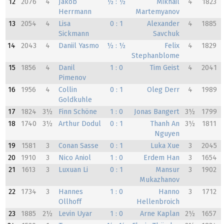
12
2076
4
Jakob
½ : ½
Mikhail
4
1823
Herrmann
Martemyanov
13
2054
4
Lisa
0 : 1
Alexander
4
1885
Sickmann
Savchuk
14
2043
4
Daniil Yasmo
½ : ½
Felix
4
1829
Stephanblome
15
1856
4
Danil
1 : 0
Tim Geist
4
2041
Pimenov
16
1956
4
Collin
0 : 1
Oleg Derr
4
1989
Goldkuhle
17
1824
3½
Finn Schöne
1 : 0
Jonas Bangert
3½
1799
18
1740
3½
Arthur Dodul
0 : 1
Thanh An
3½
1811
Nguyen
19
1581
3
Conan Sasse
0 : 1
Luka Xue
3
2045
20
1910
3
Nico Aniol
1 : 0
Erdem Han
3
1654
21
1613
3
Luxuan Li
0 : 1
Mansur
3
1902
Mukazhanov
22
1734
3
Hannes
1 : 0
Hanno
3
1712
Ollhoff
Hellenbroich
23
1885
2½
Levin Uyar
1 : 0
Arne Kaplan
2½
1657