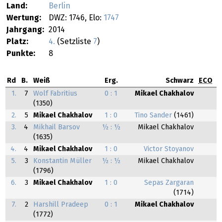
Land:
Berlin
Wertung:
DWZ: 1746, Elo:
1747
Jahrgang:
2014
Platz:
4.
(Setzliste
7
)
Punkte:
8
Rd
B.
Weiß
Erg.
Schwarz
ECO
1.
7
Wolf Fabritius
0 : 1
Mikael Chakhalov
(1350)
2.
5
Mikael Chakhalov
1 : 0
Tino Sander
(1461)
3.
4
Mikhail Barsov
½ : ½
Mikael Chakhalov
(1635)
4.
4
Mikael Chakhalov
1 : 0
Victor Stoyanov
5.
3
Konstantin Müller
½ : ½
Mikael Chakhalov
(1796)
6.
3
Mikael Chakhalov
1 : 0
Sepas Zargaran
(1714)
7.
2
Harshill Pradeep
0 : 1
Mikael Chakhalov
(1772)