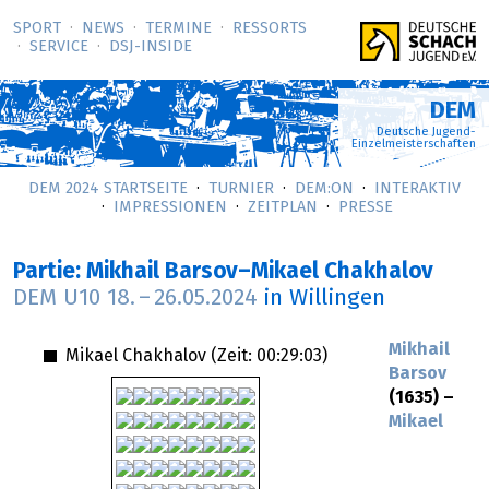
SPORT
NEWS
TERMINE
RESSORTS
SERVICE
DSJ-­INSIDE
DEM
Deutsche Jugend-
Einzelmeisterschaften
DEM 2024 STARTSEITE
TURNIER
DEM:ON
INTERAKTIV
IMPRESSIONEN
ZEITPLAN
PRESSE
Partie: Mikhail Barsov–Mikael Chakhalov
DEM U10
18.
–
26.05.2024
in Willingen
Mikhail
Mikael Chakhalov (Zeit:
00:29:03
)
Barsov
(1635) –
Mikael