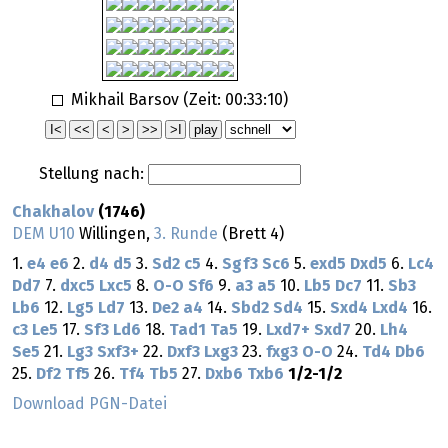
Mikhail Barsov (Zeit:
00:33:10
)
Stellung nach:
Chakhalov
(1746)
DEM U10
Willingen,
3. Runde
(Brett 4)
1.
e4
e6
2.
d4
d5
3.
Sd2
c5
4.
Sgf3
Sc6
5.
exd5
Dxd5
6.
Lc4
Dd7
7.
dxc5
Lxc5
8.
O-O
Sf6
9.
a3
a5
10.
Lb5
Dc7
11.
Sb3
Lb6
12.
Lg5
Ld7
13.
De2
a4
14.
Sbd2
Sd4
15.
Sxd4
Lxd4
16.
c3
Le5
17.
Sf3
Ld6
18.
Tad1
Ta5
19.
Lxd7+
Sxd7
20.
Lh4
Se5
21.
Lg3
Sxf3+
22.
Dxf3
Lxg3
23.
fxg3
O-O
24.
Td4
Db6
25.
Df2
Tf5
26.
Tf4
Tb5
27.
Dxb6
Txb6
1/2-1/2
Download PGN-Datei