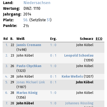
Land:
Niedersachsen
Wertung:
DWZ: 1110
Jahrgang:
2014
Platz:
56.
(Setzliste
51
)
Punkte:
2½
Rd
B.
Weiß
Erg.
Schwarz
ECO
1.
22
Jannis Cremann
1 : 0
John Köbel
(1498)
2.
23
John Köbel
0 : 1
Leopold Schonlau
(1359)
3.
26
Pavlo Chychkan
1 : 0
John Köbel
(1323)
4.
28
John Köbel
0 : 1
Keke Weßels
(1207)
5.
29
Jonas Michael Link
0 : 1
John Köbel
(1187)
6.
28
Marius König
1 : 0
John Köbel
(1356)
7.
28
John Köbel
1 : 0
Johannes Rössling