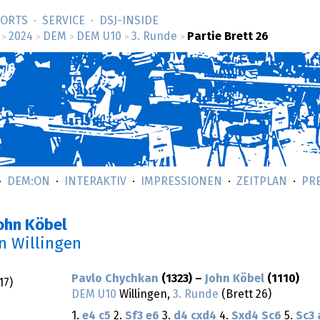
SORTS
SERVICE
DSJ-­INSIDE
2024
DEM
DEM U10
3. Runde
Partie Brett 26
>
>
>
>
>
DEM:ON
INTERAKTIV
IMPRESSIONEN
ZEITPLAN
PR
ohn Köbel
in Willingen
Pavlo Chychkan
(1323) –
John Köbel
(1110)
17
)
DEM U10
Willingen,
3. Runde
(Brett 26)
1.
e4
c5
2.
Sf3
e6
3.
d4
cxd4
4.
Sxd4
Sc6
5.
Sc3