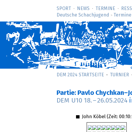
SPORT
NEWS
TERMINE
RES
Deutsche Schachjugend
Termine
>
DEM 2024 STARTSEITE
TURNIER
Partie: Pavlo Chychkan–J
DEM U10
18.
–
26.05.2024
John Köbel (Zeit:
00:10: