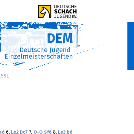
DEM
Deutsche Jugend-
Einzelmeisterschaften
ESSE
a6
6.
Le2
Dc7
7.
O-O
Sf6
8.
Le3
b6