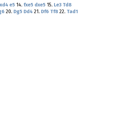
xd4
e5
14.
fxe5
dxe5
15.
Le3
Td8
g6
20.
Dg5
Dd4
21.
Df6
Tf8
22.
Tad1