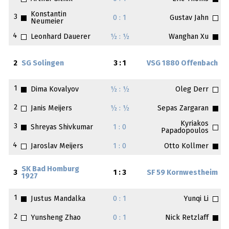
Konstantin
3
0 : 1
Gustav Jahn
Neumeier
4
Leonhard Dauerer
½ : ½
Wanghan Xu
2
SG Solingen
3 : 1
VSG 1880 Offenbach
1
Dima Kovalyov
½ : ½
Oleg Derr
2
Janis Meijers
½ : ½
Sepas Zargaran
Kyriakos
3
Shreyas Shivkumar
1 : 0
Papadopoulos
4
Jaroslav Meijers
1 : 0
Otto Kollmer
SK Bad Homburg
3
1 : 3
SF 59 Kornwestheim
1927
1
Justus Mandalka
0 : 1
Yunqi Li
2
Yunsheng Zhao
0 : 1
Nick Retzlaff