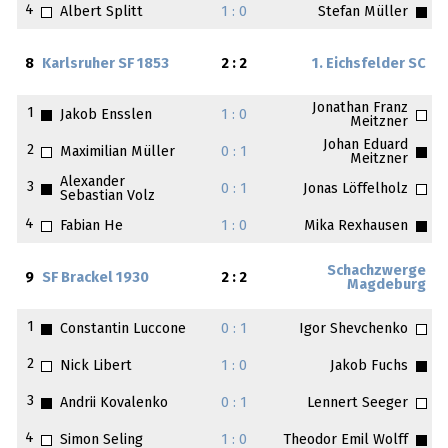
4
Albert Splitt
1 : 0
Stefan Müller
8
Karlsruher SF 1853
2 : 2
1. Eichsfelder SC
Jonathan Franz
1
Jakob Ensslen
1 : 0
Meitzner
Johan Eduard
2
Maximilian Müller
0 : 1
Meitzner
Alexander
3
0 : 1
Jonas Löffelholz
Sebastian Volz
4
Fabian He
1 : 0
Mika Rexhausen
Schachzwerge
9
SF Brackel 1930
2 : 2
Magdeburg
1
Constantin Luccone
0 : 1
Igor Shevchenko
2
Nick Libert
1 : 0
Jakob Fuchs
3
Andrii Kovalenko
0 : 1
Lennert Seeger
4
Simon Seling
1 : 0
Theodor Emil Wolff