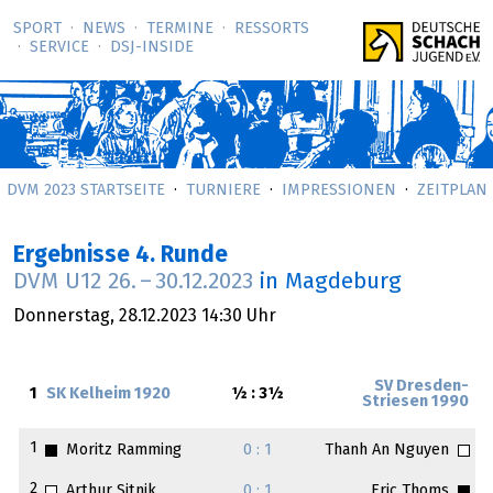
SPORT
NEWS
TERMINE
RESSORTS
SERVICE
DSJ-­INSIDE
DVM 2023 STARTSEITE
TURNIERE
IMPRESSIONEN
ZEITPLAN
Ergebnisse 4. Runde
DVM U12
26.
–
30.12.2023
in Magdeburg
Donnerstag,
28.12.2023
14:30 Uhr
SV Dresden-
1
SK Kelheim 1920
½ : 3½
Striesen 1990
1
Moritz Ramming
0 : 1
Thanh An Nguyen
2
Arthur Sitnik
0 : 1
Eric Thoms