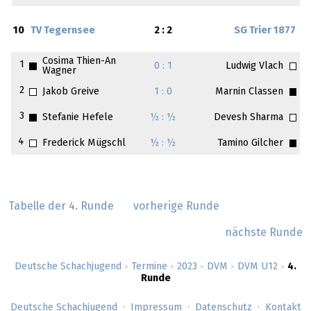
10
TV Tegernsee
2 : 2
SG Trier 1877
Cosima Thien-An
1
0 : 1
Ludwig Vlach
Wagner
2
Jakob Greive
1 : 0
Marnin Classen
3
Stefanie Hefele
½ : ½
Devesh Sharma
4
Frederick Mügschl
½ : ½
Tamino Gilcher
Tabelle der 4. Runde
vorherige Runde
nächste Runde
Deutsche Schachjugend
Termine
2023
DVM
DVM U12
4.
>
>
>
>
>
Runde
Deutsche Schachjugend
Impressum
Datenschutz
Kontakt