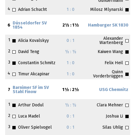
Gundermann
4
Adrian Schucht
1 : 0
Milosz Mlynarski
Düsseldorfer SV
6
2½ : 1½
Hamburger SK 1830
1854
Alexander
1
Alicia Kovalskyy
0 : 1
Wartenberg
2
David Teng
½ : ½
Kaiwen Wang
3
Constantin Schmitz
1 : 0
Felix Heil
Quinn
4
Timur Akcapinar
1 : 0
Vorderbrüggen
Barnimer SF im SV
7
1½ : 2½
USG Chemnitz
Stahl Finow
1
Arthur Dodul
½ : ½
Clara Mehner
2
Luca Madel
0 : 1
Joshua Li
3
Oliver Spielvogel
0 : 1
Silas Uhlig