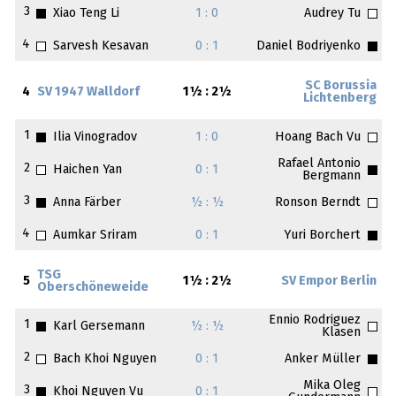
3
Xiao Teng Li
1 : 0
Audrey Tu
4
Sarvesh Kesavan
0 : 1
Daniel Bodriyenko
SC Borussia
4
SV 1947 Walldorf
1½ : 2½
Lichtenberg
1
Ilia Vinogradov
1 : 0
Hoang Bach Vu
Rafael Antonio
2
Haichen Yan
0 : 1
Bergmann
3
Anna Färber
½ : ½
Ronson Berndt
4
Aumkar Sriram
0 : 1
Yuri Borchert
TSG
5
1½ : 2½
SV Empor Berlin
Oberschöneweide
Ennio Rodriguez
1
Karl Gersemann
½ : ½
Klasen
2
Bach Khoi Nguyen
0 : 1
Anker Müller
Mika Oleg
3
Khoi Nguyen Vu
0 : 1