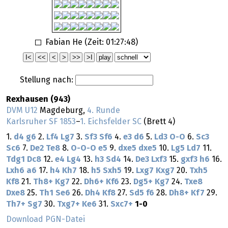
Fabian He (Zeit:
01:27:48
)
Stellung nach:
Rexhausen (943)
DVM U12
Magdeburg,
4. Runde
Karlsruher SF 1853
–
1. Eichsfelder SC
(Brett 4)
1.
d4
g6
2.
Lf4
Lg7
3.
Sf3
Sf6
4.
e3
d6
5.
Ld3
O-O
6.
Sc3
Sc6
7.
De2
Te8
8.
O-O-O
e5
9.
dxe5
dxe5
10.
Lg5
Ld7
11.
Tdg1
Dc8
12.
e4
Lg4
13.
h3
Sd4
14.
De3
Lxf3
15.
gxf3
h6
16.
Lxh6
a6
17.
h4
Kh7
18.
h5
Sxh5
19.
Lxg7
Kxg7
20.
Txh5
Kf8
21.
Th8+
Kg7
22.
Dh6+
Kf6
23.
Dg5+
Kg7
24.
Txe8
Dxe8
25.
Th1
Se6
26.
Dh4
Kf8
27.
Sd5
f6
28.
Dh8+
Kf7
29.
Th7+
Sg7
30.
Txg7+
Ke6
31.
Sxc7+
1-0
Download PGN-Datei