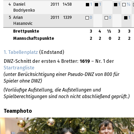
4
Daniel
2011
1458
1
1
1
½
Bodriyenko
5
Arian
2011
1339
0
0
1
Hasanovic
Brettpunkte
3
4
½
3
3
Mannschaftspunkte
2
2
0
2
2
1. Tabellenplatz
(Endstand)
DWZ-Schnitt der ersten 4 Bretter:
1619
– Nr. 1 der
Startrangliste
(unter Berücksichtigung einer Pseudo-DWZ von 800 für
Spieler ohne DWZ)
(Vorläufige Aufstellung, die Aufstellungen und
Spielberechtigungen sind noch nicht abschließend geprüft.)
Teamphoto