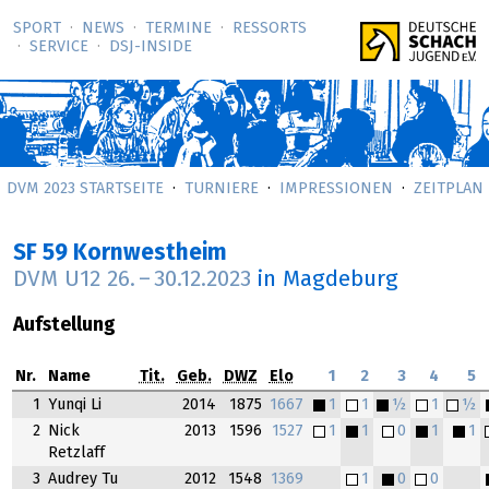
SPORT
NEWS
TERMINE
RESSORTS
SERVICE
DSJ-­INSIDE
DVM 2023 STARTSEITE
TURNIERE
IMPRESSIONEN
ZEITPLAN
SF 59 Kornwestheim
DVM U12
26.
–
30.12.2023
in Magdeburg
Aufstellung
Nr.
Name
Tit.
Geb.
DWZ
Elo
1
2
3
4
5
1
Yunqi Li
2014
1875
1667
1
1
½
1
½
2
Nick
2013
1596
1527
1
1
0
1
1
Retzlaff
3
Audrey Tu
2012
1548
1369
1
0
0