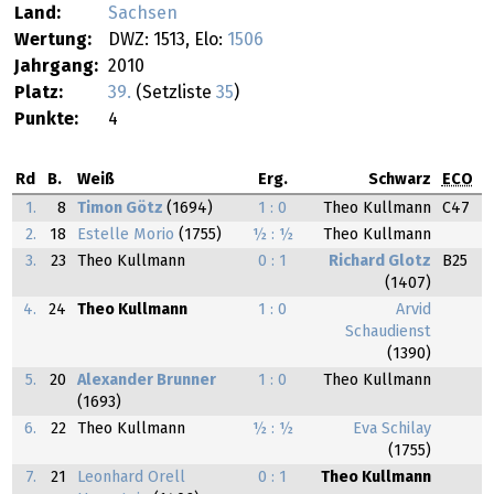
Land:
Sachsen
Wertung:
DWZ: 1513, Elo:
1506
Jahrgang:
2010
Platz:
39.
(Setzliste
35
)
Punkte:
4
Rd
B.
Weiß
Erg.
Schwarz
ECO
1.
8
Timon Götz
(1694)
1 : 0
Theo Kullmann
C47
2.
18
Estelle Morio
(1755)
½ : ½
Theo Kullmann
3.
23
Theo Kullmann
0 : 1
Richard Glotz
B25
(1407)
4.
24
Theo Kullmann
1 : 0
Arvid
Schaudienst
(1390)
5.
20
Alexander Brunner
1 : 0
Theo Kullmann
(1693)
6.
22
Theo Kullmann
½ : ½
Eva Schilay
(1755)
7.
21
Leonhard Orell
0 : 1
Theo Kullmann