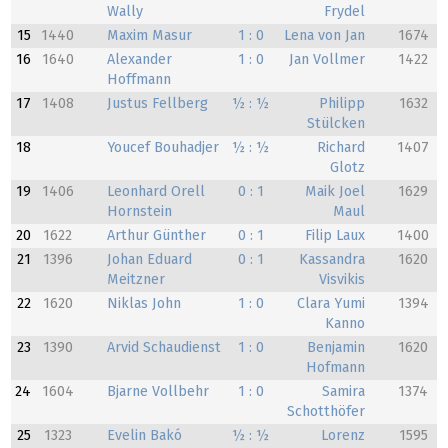
Wally
Frydel
15
1440
Maxim Masur
1 : 0
Lena von Jan
1674
16
1640
Alexander
1 : 0
Jan Vollmer
1422
Hoffmann
17
1408
Justus Fellberg
½ : ½
Philipp
1632
Stülcken
18
Youcef Bouhadjer
½ : ½
Richard
1407
Glotz
19
1406
Leonhard Orell
0 : 1
Maik Joel
1629
Hornstein
Maul
20
1622
Arthur Günther
0 : 1
Filip Laux
1400
21
1396
Johan Eduard
0 : 1
Kassandra
1620
Meitzner
Visvikis
22
1620
Niklas John
1 : 0
Clara Yumi
1394
Kanno
23
1390
Arvid Schaudienst
1 : 0
Benjamin
1620
Hofmann
24
1604
Bjarne Vollbehr
1 : 0
Samira
1374
Schotthöfer
25
1323
Evelin Bakó
½ : ½
Lorenz
1595