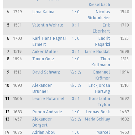
Kieselbach
4
1719
Lena Kalina
1 : 0
Nicolas
1540
Birkenheier
5
1531
Valentin Wehrle
0 : 1
Erik
1710
Eberhart
6
1703
Karl Hans Ragnar
1 : 0
Endrit
1525
Ermert
Paqarizi
7
1519
Anker Müller
0 : 1
Jarne Ruddat
1698
8
1694
Timon Götz
1 : 0
Theo
1513
Kullmann
9
1513
David Schwarz
½ : ½
Emanuel
1694
Krömer
10
1693
Alexander
½ : ½
Eric-Jordan
1510
Brunner
Hartwig
11
1506
Leonie Rotärmel
0 : 1
Konstantin
1692
Tryfon
12
1683
Ruben Andrade
1 : 0
Leonas Bock
1467
13
1457
Alexander
½ : ½
Maria Schilay
1682
Borgert
14
1675
Adrian Abou
1 : 0
Marcel
1453