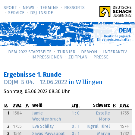
SPORT
NEWS
TERMINE
RESSORTS
SERVICE
DSJ-­INSIDE
DEM
Deutsche Jugend-
Einzelmeisterschaften
DEM 2022 STARTSEITE
TURNIER
DEM:ON
INTERAKTIV
IMPRESSIONEN
ZEITPLAN
PRESSE
Ergebnisse 1. Runde
ODJM B
04.
–
12.06.2022
in Willingen
Sonntag,
05.06.2022
08:30 Uhr
B.
DWZ
P.
Weiß
Erg.
Schwarz
P.
DWZ
1
1584
Jamie
1 : 0
Estelle
1755
Wechtenbruch
Morio
2
1755
Eva Schilay
0 : 1
Tugrul Türel
1574
3
1561
Sayas Payyappat
0 : 1
Marvin
1732