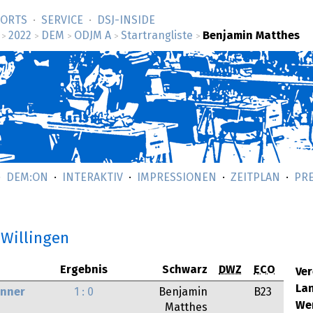
SORTS
SERVICE
DSJ-­INSIDE
2022
DEM
ODJM A
Startrangliste
Benjamin Matthes
>
>
>
>
>
DEM:ON
INTERAKTIV
IMPRESSIONEN
ZEITPLAN
PR
 Willingen
Ergebnis
Schwarz
DWZ
ECO
Ver
La
unner
1 : 0
Benjamin
B23
We
Matthes