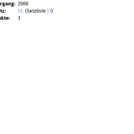
hrgang:
2000
tz:
52.
(Setzliste
51
)
kte:
3