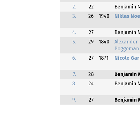
2.
22
Benjamin 
3.
26
1940
Niklas Noe
4.
27
Benjamin 
5.
29
1840
Alexander
Poggeman
6.
27
1871
Nicole Ga
7.
28
Benjamin 
8.
24
Benjamin 
9.
27
Benjamin 