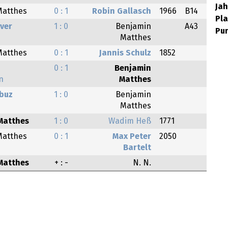
Ja
Matthes
0 : 1
Robin Gallasch
1966
B14
Pla
ver
1 : 0
Benjamin
A43
Pun
Matthes
Matthes
0 : 1
Jannis Schulz
1852
0 : 1
Benjamin
n
Matthes
rbuz
1 : 0
Benjamin
Matthes
Matthes
1 : 0
Wadim Heß
1771
Matthes
0 : 1
Max Peter
2050
Bartelt
Matthes
+ : -
N. N.