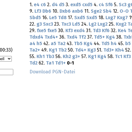
1.
e4
c6
2.
d4
d5
3.
exd5
cxd5
4.
c4
Sf6
5.
Sc3
g
9.
Lf3
Db6
10.
Dxb6
axb6
11.
Sge2
Sb4
12.
O-O
Sbd5
16.
Le5
Td8
17.
Sxd5
Sxd5
18.
Lxg7
Kxg7
1
22.
g3
Sxc3
23.
Txc3
Ld5
24.
Lg2
Lxg2
25.
Kxg2
T
29.
fxe5
fxe5
30.
Kf3
exd4
31.
Td3
Kf6
32.
Ke4
T
Tdxd4
Txd4+
36.
Txd4
Tf2
37.
Td5+
Kg4
38.
Txb
a4
h5
42.
a5
Ta2
43.
Tb5
Kg4
44.
Td5
h4
45.
b5
:00:33
)
Ta2+
49.
Kg1
Tb2
50.
Td4+
Kg3
51.
Td3+
Kh4
52
55.
Kh1
Tb3
56.
Kh2
g3+
57.
Kg1
Kg4
58.
Tc1
Kf3
Td2
62.
Ta1
Td1+
0-1
Download PGN-Datei