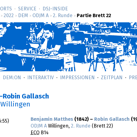
SORTS
SERVICE
DSJ-­INSIDE
2022
DEM
ODJM A
2. Runde
Partie Brett 22
>
>
>
>
>
DEM:ON
INTERAKTIV
IMPRESSIONEN
ZEITPLAN
PR
–Robin Gallasch
 Willingen
Benjamin Matthes
(1842) –
Robin Gallasch
(1
6:55
)
ODJM A
Willingen,
2. Runde
(Brett 22)
ECO
B14