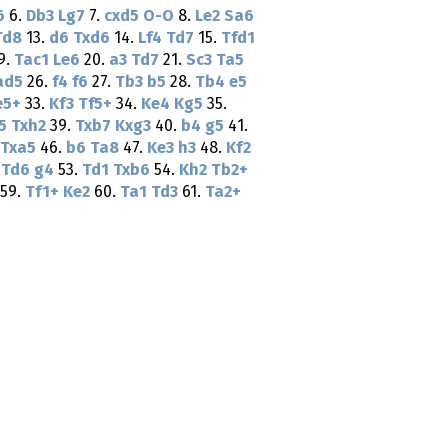
6
6.
Db3
Lg7
7.
cxd5
O-O
8.
Le2
Sa6
Td8
13.
d6
Txd6
14.
Lf4
Td7
15.
Tfd1
9.
Tac1
Le6
20.
a3
Td7
21.
Sc3
Ta5
ad5
26.
f4
f6
27.
Tb3
b5
28.
Tb4
e5
e5+
33.
Kf3
Tf5+
34.
Ke4
Kg5
35.
5
Txh2
39.
Txb7
Kxg3
40.
b4
g5
41.
Txa5
46.
b6
Ta8
47.
Ke3
h3
48.
Kf2
.
Td6
g4
53.
Td1
Txb6
54.
Kh2
Tb2+
59.
Tf1+
Ke2
60.
Ta1
Td3
61.
Ta2+