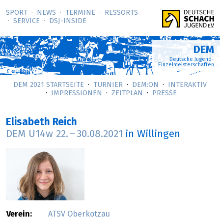
SPORT
NEWS
TERMINE
RESSORTS
SERVICE
DSJ-­INSIDE
DEM
Deutsche Jugend-
Einzelmeisterschaften
DEM 2021 STARTSEITE
TURNIER
DEM:ON
INTERAKTIV
IMPRESSIONEN
ZEITPLAN
PRESSE
Elisabeth Reich
DEM U14w
22.
–
30.08.2021
in Willingen
Verein:
ATSV Oberkotzau