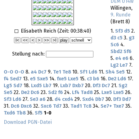
DEM U14w
Willingen,
9. Runde
(Brett 8)
Elisabeth Reich (Zeit:
00:38:40
)
1.
Sf3
d5
2.
d3
c5
3.
g3
Sc6
4.
Sbd2
Sf6
Stellung nach:
5.
e4
e6
6.
Lg2
Le7
7.
O-O
O-O
8.
a4
Dc7
9.
Te1
Te8
10.
Sf1
Ld6
11.
Sh4
Se5
12.
f4
Sed7
13.
e5
Sxe5
14.
fxe5
Lxe5
15.
c3
b6
16.
De2
Ld6
17.
Lg5
Sd7
18.
Lxd5
Lb7
19.
Lxb7
Dxb7
20.
Df3
Dc7
21.
Sg2
Se5
22.
De2
Dc6
23.
Sd2
f6
24.
Lf4
Tad8
25.
Lxe5
Lxe5
26.
Sf3
Ld6
27.
Se3
a6
28.
d4
cxd4
29.
Sxd4
Db7
30.
Df3
Dd7
31.
Dc6
Dxc6
32.
Sxc6
Td7
33.
Tad1
Tc8
34.
Se7+
Txe7
35.
Txd6
Tb8
36.
Sf5
1-0
Download PGN-Datei