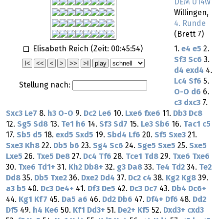
DEM U14w
Willingen,
4. Runde
(Brett 7)
Elisabeth Reich (Zeit:
00:45:54
)
1.
e4
e5
2.
Sf3
Sc6
3.
d4
exd4
4.
Lc4
Sf6
5.
Stellung nach:
O-O
d6
6.
c3
dxc3
7.
Sxc3
Le7
8.
h3
O-O
9.
Dc2
Le6
10.
Lxe6
fxe6
11.
Db3
Dc8
12.
Sg5
Sd8
13.
Te1
h6
14.
Sf3
Sd7
15.
Le3
Sb6
16.
Tac1
c5
17.
Sb5
d5
18.
exd5
Sxd5
19.
Sbd4
Lf6
20.
Sf5
Sxe3
21.
Sxe3
Kh8
22.
Db5
b6
23.
Sg4
Sc6
24.
Sge5
Sxe5
25.
Sxe5
Lxe5
26.
Txe5
De8
27.
Dc4
Tf6
28.
Tce1
Td8
29.
Txe6
Txe6
30.
Txe6
Td1+
31.
Kh2
Db8+
32.
g3
Da8
33.
Te4
Td2
34.
Te2
Dd8
35.
Db5
Txe2
36.
Dxe2
Dd4
37.
Dc2
c4
38.
Kg2
Kg8
39.
a3
b5
40.
Dc3
De4+
41.
Df3
De5
42.
Dc3
Dc7
43.
Db4
Dc6+
44.
Kg1
Kf7
45.
Da5
a6
46.
Dd2
Db6
47.
Df4+
Df6
48.
Dd2
Df5
49.
h4
Ke6
50.
Kf1
Dd3+
51.
De2+
Kf5
52.
Dxd3+
cxd3