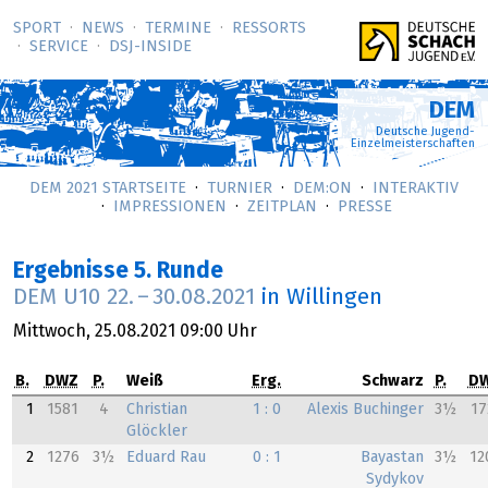
SPORT
NEWS
TERMINE
RESSORTS
SERVICE
DSJ-­INSIDE
DEM
Deutsche Jugend-
Einzelmeisterschaften
DEM 2021 STARTSEITE
TURNIER
DEM:ON
INTERAKTIV
IMPRESSIONEN
ZEITPLAN
PRESSE
Ergebnisse 5. Runde
DEM U10
22.
–
30.08.2021
in Willingen
Mittwoch,
25.08.2021
09:00 Uhr
B.
DWZ
P.
Weiß
Erg.
Schwarz
P.
D
1
1581
4
Christian
1 : 0
Alexis Buchinger
3½
17
Glöckler
2
1276
3½
Eduard Rau
0 : 1
Bayastan
3½
12
Sydykov