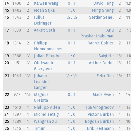
14
1436
2
Kaiwen Wang
0 : 1
David Teng
2
12
15
1402
2
Noah Sajka
1 : 0
Ming Sheng
2
12
16
1343
2
Julius
½ : ½
Serdar Senel
2
11
Deiringer
17
1330
2
Aakrit Seth
0 : 1
Arju
2
9
Prashanthakumar
18
1314
2
Philipp
0 : 1
Yannic Böhler
2
11
Nonnenmacher
19
1368
1½
Julian Pflugbeil
1 : 0
Saiqi He
1½
11
20
1151
1½
Oleksandr
0 : 1
Arthur Dodul
1½
12
Gavrylyuk
21
1047
1½
Johann
½ : ½
Felix Guo
1½
12
Leander
Langer
22
977
1½
Magnus
0 : 1
Mads Aweh
1
14
Grebita
23
1510
1
Phillipp Allen
1 : 0
Ilia Vinogradov
1
12
24
1297
1
Michel Fettig
1 : 0
Victor Burban
1
12
25
1289
1
Wanghan Xu
1 : 0
Bogdan Burban
1
10
26
1216
1
Timur
1 : 0
Erik Heitmann
1
12