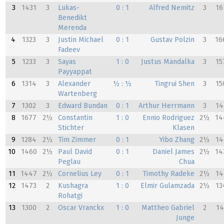
3
1431
3
Lukas-
0 : 1
Alfred Nemitz
3
16
Benedikt
Merenda
4
1323
3
Justin Michael
0 : 1
Gustav Polzin
3
16
Fadeev
5
1233
3
Sayas
1 : 0
Justus Mandalka
3
15
Payyappat
6
1314
3
Alexander
½ : ½
Tingrui Shen
3
15
Wartenberg
7
1302
3
Edward Bundan
0 : 1
Arthur Herrmann
3
14
8
1677
2½
Constantin
1 : 0
Ennio Rodriguez
2½
14
Stichter
Klasen
9
1284
2½
Tim Zimmer
0 : 1
Yibo Zhang
2½
14
10
1460
2½
Paul David
0 : 1
Daniel James
2½
14
Peglau
Chua
11
1447
2½
Cornelius Ley
0 : 1
Timothy Radeke
2½
14
12
1473
2
Kushagra
1 : 0
Elmir Gulamzada
2½
13
Rohatgi
13
1300
2
Oscar Vranckx
1 : 0
Mattheo Gabriel
2
14
Junge