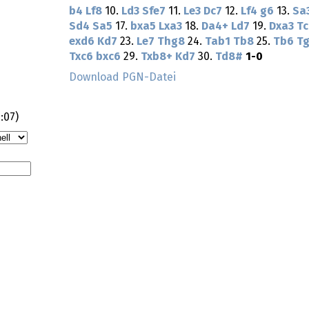
b4
Lf8
10.
Ld3
Sfe7
11.
Le3
Dc7
12.
Lf4
g6
13.
Sa
Sd4
Sa5
17.
bxa5
Lxa3
18.
Da4+
Ld7
19.
Dxa3
Tc
exd6
Kd7
23.
Le7
Thg8
24.
Tab1
Tb8
25.
Tb6
T
Txc6
bxc6
29.
Txb8+
Kd7
30.
Td8#
1-0
Download PGN-Datei
:07
)