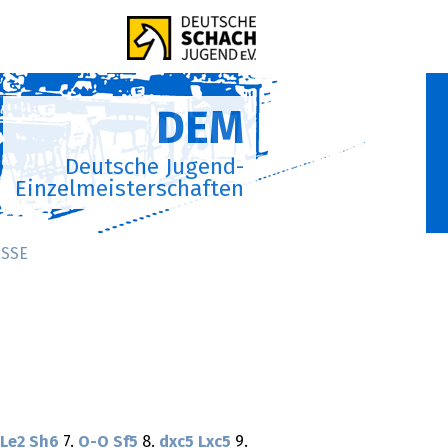
DEM
Deutsche Jugend-
Einzelmeisterschaften
SSE
Le2
Sh6
7.
O-O
Sf5
8.
dxc5
Lxc5
9.