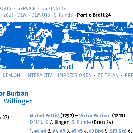
SORTS
SERVICE
DSJ-­INSIDE
2021
DEM
DEM U10
5. Runde
Partie Brett 24
>
>
>
>
>
DEM:ON
INTERAKTIV
IMPRESSIONEN
ZEITPLAN
PRE
tor Burban
n Willingen
Michel Fettig
(1297) –
Victor Burban
(1215)
4:37
)
DEM U10
Willingen,
5. Runde
(Brett 24)
1.
e4
e6
2.
d4
d5
3.
e5
c5
4.
c3
Db6
5.
Sf3
Sc6
6.