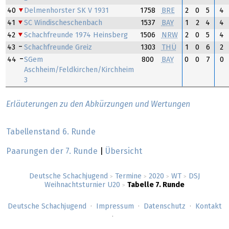
40
Delmenhorster SK V 1931
1758
BRE
2
0
5
4
41
SC Windischeschenbach
1537
BAY
1
2
4
4
42
Schachfreunde 1974 Heinsberg
1506
NRW
2
0
5
4
43
Schachfreunde Greiz
1303
THÜ
1
0
6
2
44
SGem
800
BAY
0
0
7
0
Aschheim/Feldkirchen/Kirchheim
3
Erläuterungen zu den Abkürzungen und Wertungen
Tabellenstand 6. Runde
Paarungen der 7. Runde
|
Übersicht
Deutsche Schachjugend
Termine
2020
WT
DSJ
>
>
>
>
Weihnachtsturnier U20
Tabelle 7. Runde
>
Deutsche Schachjugend
Impressum
Datenschutz
Kontakt