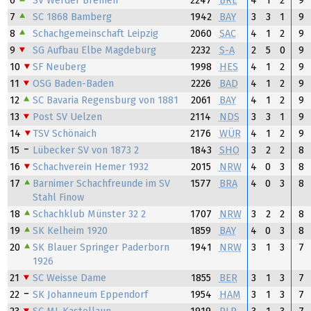
6
SV Werder Bremen
2247
BRE
4
1
2
9
7
SC 1868 Bamberg
1942
BAY
3
3
1
9
8
Schachgemeinschaft Leipzig
2060
SAC
4
1
2
9
9
SG Aufbau Elbe Magdeburg
2232
S-A
2
5
0
9
10
SF Neuberg
1998
HES
4
1
2
9
11
OSG Baden-Baden
2226
BAD
4
1
2
9
12
SC Bavaria Regensburg von 1881
2061
BAY
4
1
2
9
13
Post SV Uelzen
2114
NDS
3
3
1
9
14
TSV Schönaich
2176
WÜR
4
1
2
9
15
Lübecker SV von 1873 2
1843
SHO
3
2
2
8
16
Schachverein Hemer 1932
2015
NRW
4
0
3
8
17
Barnimer Schachfreunde im SV
1577
BRA
4
0
3
8
Stahl Finow
18
Schachklub Münster 32 2
1707
NRW
3
2
2
8
19
SK Kelheim 1920
1859
BAY
4
0
3
8
20
SK Blauer Springer Paderborn
1941
NRW
3
1
3
7
1926
21
SC Weisse Dame
1855
BER
3
1
3
7
22
SK Johanneum Eppendorf
1954
HAM
3
1
3
7