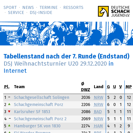
SPORT
NEWS
TERMINE
RESSORTS
SERVICE
DSJ-­INSIDE
Tabellenstand nach der 7. Runde (Endstand)
DSJ Weihnachtsturnier U20
29.12.2020
in
Internet
Ø
Pl.
Team
Land
G
U
V
MP
DWZ
1
Schachgesellschaft Solingen
2036
NRW
5
2
0
12
2
Schachgemeinschaft Porz
2206
NRW
6
0
1
12
3
Karlsruher SF 1853
2086
BAD
5
1
1
11
4
Schachgemeinschaft Porz 2
2069
NRW
5
1
1
11
5
Hamburger SK von 1830
2274
HAM
4
1
2
9