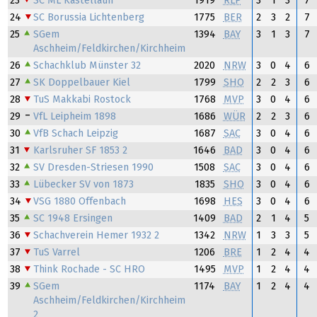
23
SC ML Kastellaun
1919
RLP
3
1
3
7
24
SC Borussia Lichtenberg
1775
BER
2
3
2
7
25
SGem
1394
BAY
3
1
3
7
Aschheim/Feldkirchen/Kirchheim
26
Schachklub Münster 32
2020
NRW
3
0
4
6
27
SK Doppelbauer Kiel
1799
SHO
2
2
3
6
28
TuS Makkabi Rostock
1768
MVP
3
0
4
6
29
VfL Leipheim 1898
1686
WÜR
2
2
3
6
30
VfB Schach Leipzig
1687
SAC
3
0
4
6
31
Karlsruher SF 1853 2
1646
BAD
3
0
4
6
32
SV Dresden-Striesen 1990
1508
SAC
3
0
4
6
33
Lübecker SV von 1873
1835
SHO
3
0
4
6
34
VSG 1880 Offenbach
1698
HES
3
0
4
6
35
SC 1948 Ersingen
1409
BAD
2
1
4
5
36
Schachverein Hemer 1932 2
1342
NRW
1
3
3
5
37
TuS Varrel
1206
BRE
1
2
4
4
38
Think Rochade - SC HRO
1495
MVP
1
2
4
4
39
SGem
1174
BAY
1
2
4
4
Aschheim/Feldkirchen/Kirchheim
2