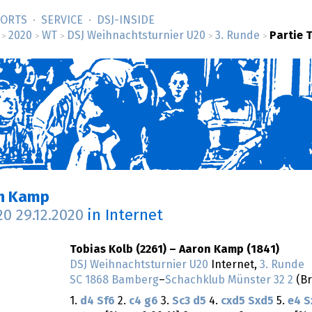
SORTS
SERVICE
DSJ-­INSIDE
2020
WT
DSJ Weihnachtsturnier U20
3. Runde
Partie T
>
>
>
>
>
on Kamp
U20
29.12.2020
in Internet
Tobias Kolb (2261) – Aaron Kamp (1841)
DSJ Weihnachtsturnier U20
Internet,
3. Runde
SC 1868 Bamberg
–
Schachklub Münster 32 2
(Br
1.
d4
Sf6
2.
c4
g6
3.
Sc3
d5
4.
cxd5
Sxd5
5.
e4
S