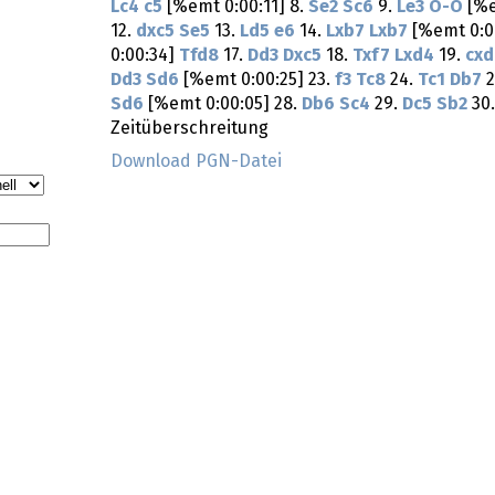
Lc4
c5
[%emt 0:00:11] 8.
Se2
Sc6
9.
Le3
O-O
[%e
12.
dxc5
Se5
13.
Ld5
e6
14.
Lxb7
Lxb7
[%emt 0:00
0:00:34]
Tfd8
17.
Dd3
Dxc5
18.
Txf7
Lxd4
19.
cxd
Dd3
Sd6
[%emt 0:00:25] 23.
f3
Tc8
24.
Tc1
Db7
2
Sd6
[%emt 0:00:05] 28.
Db6
Sc4
29.
Dc5
Sb2
30
Zeitüberschreitung
Download PGN-Datei