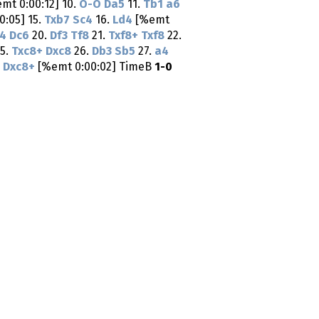
mt 0:00:12] 10.
O-O
Da5
11.
Tb1
a6
:05] 15.
Txb7
Sc4
16.
Ld4
[%emt
4
Dc6
20.
Df3
Tf8
21.
Txf8+
Txf8
22.
5.
Txc8+
Dxc8
26.
Db3
Sb5
27.
a4
.
Dxc8+
[%emt 0:00:02] TimeB
1-0