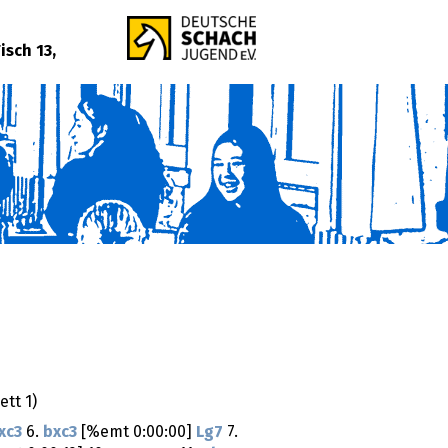
isch 13,
ett 1)
xc3
6.
bxc3
[%emt 0:00:00]
Lg7
7.