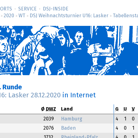
SORTS
SERVICE
DSJ-­INSIDE
2020
WT
DSJ Weihnachtsturnier U16: Lasker
Tabellenst
>
>
>
>
. Runde
16: Lasker
28.12.2020
in Internet
Ø
DWZ
Land
G
U
V
2039
Hamburg
4
1
0
2076
Baden
4
0
1
1732
Rheinland-Pfalz
4
0
1