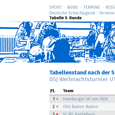
SPORT
NEWS
TERMINE
RES
Deutsche Schachjugend
Termine
>
Tabelle 5. Runde
Tabellenstand nach der 5
DSJ Weihnachtsturnier U
Pl.
Team
1
Hamburger SK von 1830
2
OSG Baden-Baden
3
SC ML Kastellaun