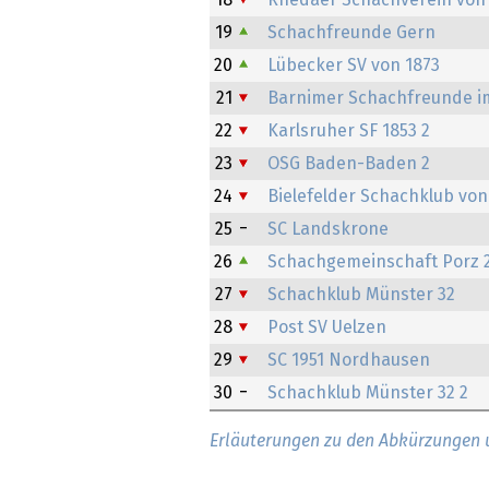
18
Rhedaer Schachverein von 
19
Schachfreunde Gern
20
Lübecker SV von 1873
21
Barnimer Schachfreunde im
22
Karlsruher SF 1853 2
23
OSG Baden-Baden 2
24
Bielefelder Schachklub von
25
SC Landskrone
26
Schachgemeinschaft Porz 
27
Schachklub Münster 32
28
Post SV Uelzen
29
SC 1951 Nordhausen
30
Schachklub Münster 32 2
Erläuterungen zu den Abkürzungen