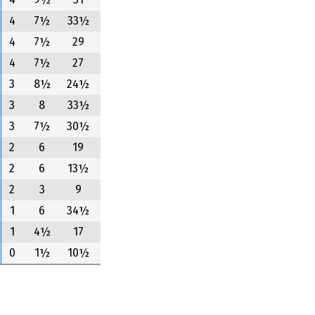
4
9½
31
4
7½
33½
4
7½
29
4
7½
27
3
8½
24½
3
8
33½
3
7½
30½
2
6
19
2
6
13½
2
3
9
1
6
34½
1
4½
17
0
1½
10½