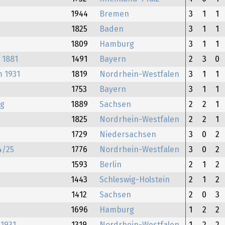
1944
Bremen
3
1
1
1825
Baden
3
1
1
1809
Hamburg
3
1
1
 1881
1491
Bayern
2
3
0
 1931
1819
Nordrhein-Westfalen
3
1
1
1753
Bayern
3
1
1
ig
1889
Sachsen
2
2
1
1825
Nordrhein-Westfalen
2
2
1
1729
Niedersachsen
3
0
2
4/25
1776
Nordrhein-Westfalen
3
0
2
1593
Berlin
2
1
2
1443
Schleswig-Holstein
2
1
2
1412
Sachsen
2
0
3
1696
Hamburg
1
2
2