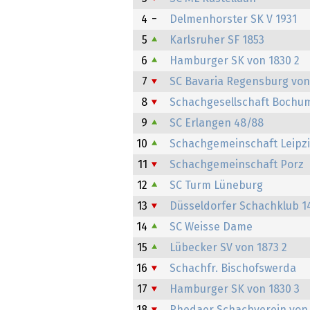
4
Delmenhorster SK V 1931
5
Karlsruher SF 1853
6
Hamburger SK von 1830 2
7
SC Bavaria Regensburg von
8
Schachgesellschaft Bochum
9
SC Erlangen 48/88
10
Schachgemeinschaft Leipz
11
Schachgemeinschaft Porz
12
SC Turm Lüneburg
13
Düsseldorfer Schachklub 1
14
SC Weisse Dame
15
Lübecker SV von 1873 2
16
Schachfr. Bischofswerda
17
Hamburger SK von 1830 3