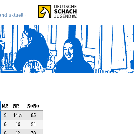
and aktuell
>
MP
BP
SoBo
9
14½
85
8
16
91
8
12
78