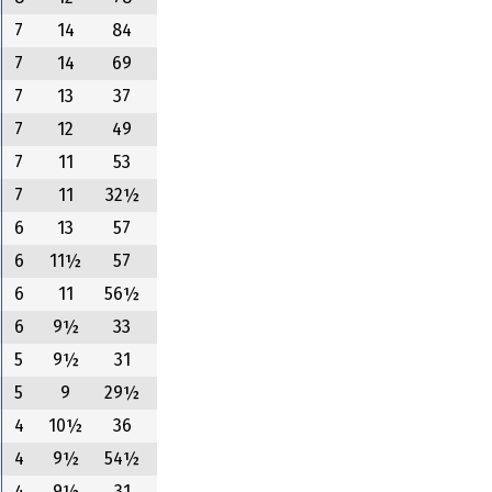
7
14
84
7
14
69
7
13
37
7
12
49
7
11
53
7
11
32½
6
13
57
6
11½
57
6
11
56½
6
9½
33
5
9½
31
5
9
29½
4
10½
36
4
9½
54½