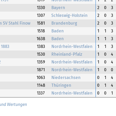
1931
1319
Nordrhein-Westfalen
1
2
2
1330
Bayern
2
0
3
1307
Schleswig-Holstein
2
0
3
 SV Stahl Finow
1581
Brandenburg
2
0
3
1518
Baden
1
1
3
1638
Baden
1
1
3
 1883
1383
Nordrhein-Westfalen
1
1
3
1530
Rheinland-Pfalz
1
0
4
2
1359
Nordrhein-Westfalen
1
0
4
1871
Nordrhein-Westfalen
1
0
0
1063
Niedersachsen
0
1
4
1148
Thüringen
0
1
4
1337
Nordrhein-Westfalen
0
0
1
 und Wertungen