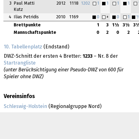
3
Paul Matti
2012
1118
1202
1
1
1
1
Kutz
4
Ilias Petridis
2010
1169
0
+
0
1
Brettpunkte
1
3
1½
3½
3
Mannschaftspunkte
0
2
0
2
10. Tabellenplatz
(Endstand)
DWZ-Schnitt der ersten 4 Bretter:
1233
– Nr. 8 der
Startrangliste
(unter Berücksichtigung einer Pseudo-DWZ von 600 für
Spieler ohne DWZ)
Vereinsinfos
Schleswig-Holstein
(Regionalgruppe Nord)