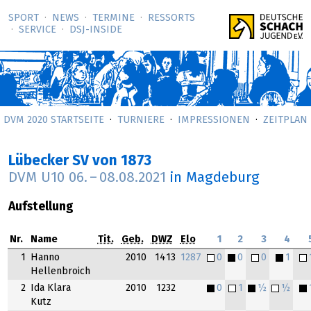
SPORT
NEWS
TERMINE
RESSORTS
SERVICE
DSJ-­INSIDE
DVM 2020 STARTSEITE
TURNIERE
IMPRESSIONEN
ZEITPLAN
Lübecker SV von 1873
DVM U10
06.
–
08.08.2021
in Magdeburg
Aufstellung
Nr.
Name
Tit.
Geb.
DWZ
Elo
1
2
3
4
1
Hanno
2010
1413
1287
0
0
0
1
Hellenbroich
2
Ida Klara
2010
1232
0
1
½
½
Kutz