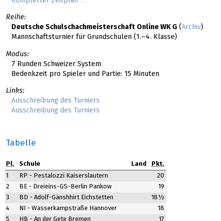
Kompletter Zeitplan …
Reihe:
Deutsche Schulschachmeisterschaft Online WK G
(
Archiv
)
Mannschaftsturnier für Grundschulen (1.–4. Klasse)
Modus:
7 Runden Schweizer System
Bedenkzeit pro Spieler und Partie: 15 Minuten
Links:
Ausschreibung des Turniers
Ausschreibung des Turniers
Tabelle
Pl.
Schule
Land
Pkt.
1
RP - Pestalozzi Kaiserslautern
20
2
BE - Dreieins-GS-Berlin Pankow
19
3
BD - Adolf-Gänshhirt Eichstetten
18½
4
NI - Wasserkampstraße Hannover
18
5
HB - An der Gete Bremen
17