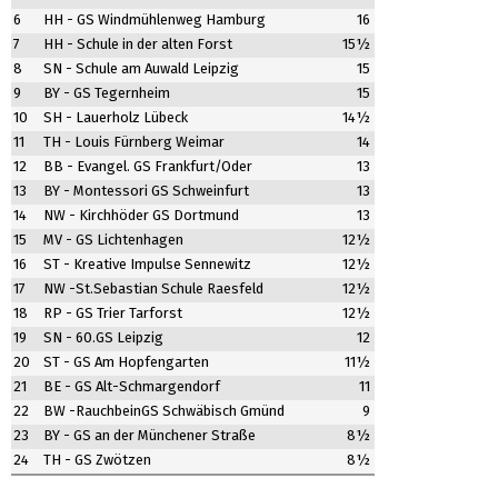
6
HH - GS Windmühlenweg Hamburg
16
7
HH - Schule in der alten Forst
15½
8
SN - Schule am Auwald Leipzig
15
9
BY - GS Tegernheim
15
10
SH - Lauerholz Lübeck
14½
11
TH - Louis Fürnberg Weimar
14
12
BB - Evangel. GS Frankfurt/Oder
13
13
BY - Montessori GS Schweinfurt
13
14
NW - Kirchhöder GS Dortmund
13
15
MV - GS Lichtenhagen
12½
16
ST - Kreative Impulse Sennewitz
12½
17
NW -St.Sebastian Schule Raesfeld
12½
18
RP - GS Trier Tarforst
12½
19
SN - 60.GS Leipzig
12
20
ST - GS Am Hopfengarten
11½
21
BE - GS Alt-Schmargendorf
11
22
BW -RauchbeinGS Schwäbisch Gmünd
9
23
BY - GS an der Münchener Straße
8½
24
TH - GS Zwötzen
8½