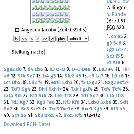
DEM U16w
Willingen,
4. Runde
(Brett 9)
ECO
A20
Angelina Jacoby (Zeit:
0:22:05
)
1.
c4
e5
2.
g3
Sc6
3.
Lg2
Lc5
4.
Stellung nach:
Sc3
f5
5.
e3
Sf6
6.
Sge2
d6
7.
d4
Lb6
8.
b3
O-O
9.
O-O
De8
10.
La3
e4
11.
Tb1
a6
12.
Sf4
Se7
13.
b4
g5
14.
Sfe2
d5
15.
c5
La7
16.
h3
c6
17.
Lc1
Dh5
18.
Ld2
f4
19.
exf4
Lxh3
20.
f3
Lxg2
21.
Kxg2
exf3+
22.
Txf3
Sg4
23.
Dh1
Dxh1+
24.
Txh1
gxf4
25.
Txf4
Txf4
26.
Lxf4
Sf5
27.
Kf3
Sf6
28.
Le5
Tf8
29.
Td1
Sd7
30.
Lf4
Lb8
31.
Td3
Kg7
32.
Kg2
Te8
33.
Kf3
Kf6
34.
Lxb8
Sxb8
35.
Sd1
Sd7
36.
Se3
Sxe3
37.
Txe3
Txe3+
38.
Kxe3
Kg5
39.
Kf3
h5
40.
Sc1
b6
41.
Sb3
bxc5
42.
bxc5
Kf5
1/2-1/2
Download PGN-Datei