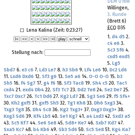
DEM U16w
Willingen,
3. Runde
(Brett 6)
ECO
D35
Lena Kalina (Zeit:
0:23:27
)
1.
d4
d5
2.
c4
e6
3.
Sc3
Sf6
4.
Stellung nach:
cxd5
exd5
5.
Lg5
Sbd7
6.
e3
c6
7.
Ld3
Le7
8.
h3
Sb6
9.
Lf4
Le6
10.
Dc2
Ld6
11.
Lxd6
Dxd6
12.
Sf3
g6
13.
Se5
a6
14.
O-O
O-O
15.
b3
Sh5
16.
f4
Sg7
17.
g4
f6
18.
Sf3
Tac8
19.
Sh4
c5
20.
Tac1
cxd4
21.
exd4
Db4
22.
Sf3
Tc7
23.
Dd2
Te8
24.
Se2
De7
25.
Txc7
Dxc7
26.
Tc1
Dd6
27.
Kg2
Ld7
28.
Sg3
Se6
29.
f5
Sf4+
30.
Kh2
gxf5
31.
gxf5
Sh5
32.
Tg1
Kh8
33.
Dh6
Sxg3
34.
Txg3
Tg8
35.
Dh4
Sc8
36.
Kg2
Txg3+
37.
Dxg3
Dxg3+
38.
Kxg3
Sd6
39.
Kf4
Lb5
40.
Se1
Kg7
41.
a4
Lxd3
42.
Sxd3
a5
43.
Sc5
Kf7
44.
Se6
Se8
45.
Sd8+
Ke7
46.
Sxb7
Kd7
47.
Sxa5
Kc7
48.
b4
Kb6
49.
Sb3
Sd6
50.
Sc5
Se8
51.
Kg4
Ka7