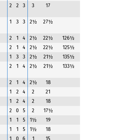
2
2
3
3
17
1
3
3
2½
27½
2
1
4
2½
22½
126½
2
1
4
2½
22½
125½
1
3
3
2½
21½
135½
2
1
4
2½
21½
133½
2
1
4
2½
18
1
2
4
2
21
1
2
4
2
18
2
0
5
2
17½
1
1
5
1½
19
1
1
5
1½
18
1
0
6
1
15