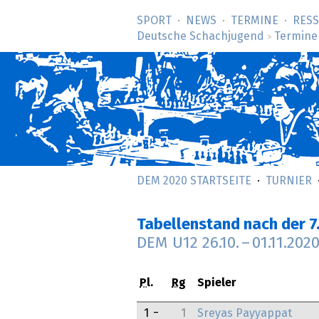
SPORT
NEWS
TERMINE
RES
Deutsche Schachjugend
Termine
>
DEM 2020 STARTSEITE
TURNIER
Tabellenstand nach der 7
DEM U12
26.10.
–
01.11.202
Pl.
Rg
Spieler
1
1
Sreyas Payyappat