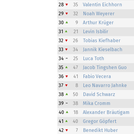
28
35
Valentin Eichhorn
29
32
Noah Weyerer
30
9
Arthur Krüger
31
21
Levin Isbilir
32
26
Tobias Kiefhaber
33
34
Jannik Kieselbach
34
25
Luca Toth
35
47
Jacob Tingshen Guo
36
41
Fabio Vecera
37
8
Leo Navarro Jahnke
38
50
David Schwarz
39
38
Mika Cromm
40
18
Alexander Bräutigam
41
40
Gregor Göpfert
42
7
Benedikt Huber