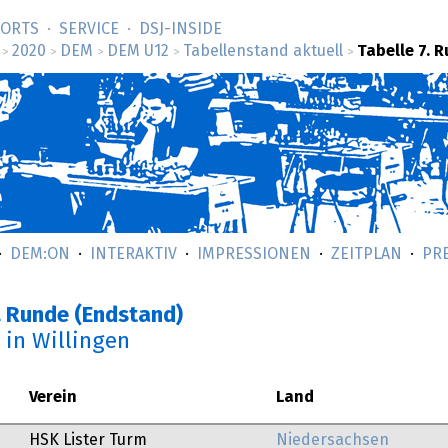
SORTS
SERVICE
DSJ-­INSIDE
2020
DEM
DEM U12
Tabellenstand aktuell
Tabelle 7. 
>
>
>
>
>
DEM:ON
INTERAKTIV
IMPRESSIONEN
ZEITPLAN
PR
. Runde (Endstand)
0
in Willingen
Verein
Land
HSK Lister Turm
Niedersachsen