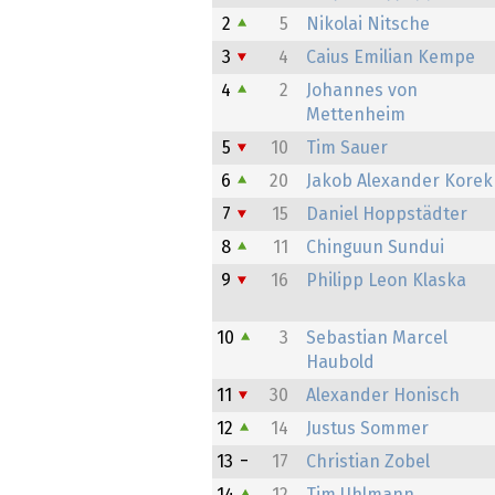
2
5
Nikolai Nitsche
3
4
Caius Emilian Kempe
4
2
Johannes von
Mettenheim
5
10
Tim Sauer
6
20
Jakob Alexander Korek
7
15
Daniel Hoppstädter
8
11
Chinguun Sundui
9
16
Philipp Leon Klaska
10
3
Sebastian Marcel
Haubold
11
30
Alexander Honisch
12
14
Justus Sommer
13
17
Christian Zobel