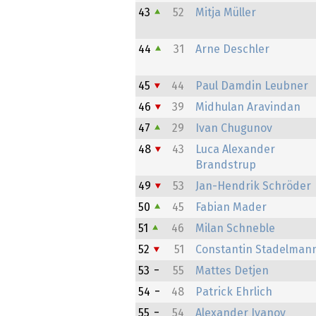
43
52
Mitja Müller
44
31
Arne Deschler
45
44
Paul Damdin Leubner
46
39
Midhulan Aravindan
47
29
Ivan Chugunov
48
43
Luca Alexander
Brandstrup
49
53
Jan-Hendrik Schröder
50
45
Fabian Mader
51
46
Milan Schneble
52
51
Constantin Stadelman
53
55
Mattes Detjen
54
48
Patrick Ehrlich
55
54
Alexander Ivanov