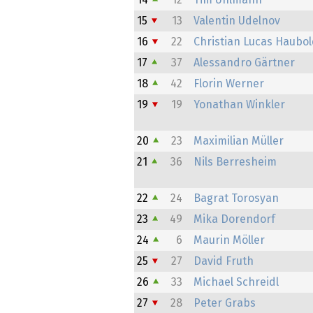
14
12
Tim Uhlmann
15
13
Valentin Udelnov
16
22
Christian Lucas Haubo
17
37
Alessandro Gärtner
18
42
Florin Werner
19
19
Yonathan Winkler
20
23
Maximilian Müller
21
36
Nils Berresheim
22
24
Bagrat Torosyan
23
49
Mika Dorendorf
24
6
Maurin Möller
25
27
David Fruth
26
33
Michael Schreidl
27
28
Peter Grabs