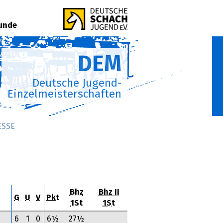
Runde
DEM
Deutsche Jugend-
Einzelmeisterschaften
ESSE
Bhz
Bhz II
G
U
V
Pkt
1St
1St
6
1
0
6½
27½