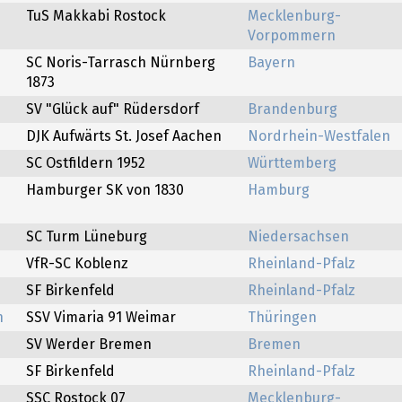
TuS Makkabi Rostock
Mecklenburg-
Vorpommern
SC Noris-Tarrasch Nürnberg
Bayern
1873
SV "Glück auf" Rüdersdorf
Brandenburg
DJK Aufwärts St. Josef Aachen
Nordrhein-Westfalen
SC Ostfildern 1952
Württemberg
Hamburger SK von 1830
Hamburg
SC Turm Lüneburg
Niedersachsen
VfR-SC Koblenz
Rheinland-Pfalz
SF Birkenfeld
Rheinland-Pfalz
n
SSV Vimaria 91 Weimar
Thüringen
SV Werder Bremen
Bremen
SF Birkenfeld
Rheinland-Pfalz
SSC Rostock 07
Mecklenburg-