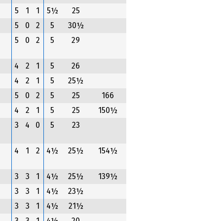
5
1
1
5½
25
5
0
2
5
30½
5
0
2
5
29
4
2
1
5
26
4
2
1
5
25½
5
0
2
5
25
166
4
2
1
5
25
150½
3
4
0
5
23
4
1
2
4½
25½
154½
3
3
1
4½
25½
139½
3
3
1
4½
23½
3
3
1
4½
21½