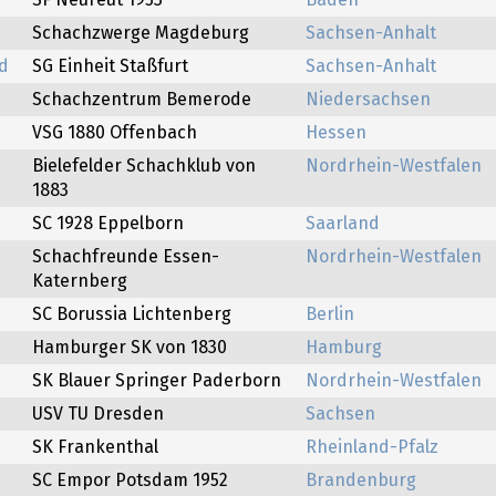
SF Neureut 1953
Baden
Schachzwerge Magdeburg
Sachsen-Anhalt
ld
SG Einheit Staßfurt
Sachsen-Anhalt
Schachzentrum Bemerode
Niedersachsen
VSG 1880 Offenbach
Hessen
Bielefelder Schachklub von
Nordrhein-Westfalen
1883
SC 1928 Eppelborn
Saarland
Schachfreunde Essen-
Nordrhein-Westfalen
Katernberg
SC Borussia Lichtenberg
Berlin
Hamburger SK von 1830
Hamburg
SK Blauer Springer Paderborn
Nordrhein-Westfalen
USV TU Dresden
Sachsen
SK Frankenthal
Rheinland-Pfalz
SC Empor Potsdam 1952
Brandenburg