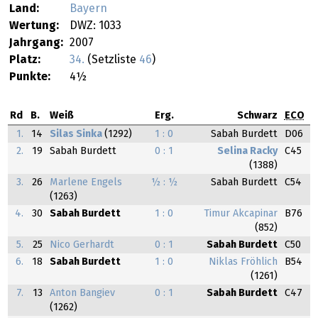
Land:
Bayern
Wertung:
DWZ: 1033
Jahrgang:
2007
Platz:
34.
(Setzliste
46
)
Punkte:
4½
Rd
B.
Weiß
Erg.
Schwarz
ECO
1.
14
Silas Sinka
(1292)
1 : 0
Sabah Burdett
D06
2.
19
Sabah Burdett
0 : 1
Selina Racky
C45
(1388)
3.
26
Marlene Engels
½ : ½
Sabah Burdett
C54
(1263)
4.
30
Sabah Burdett
1 : 0
Timur Akcapinar
B76
(852)
5.
25
Nico Gerhardt
0 : 1
Sabah Burdett
C50
6.
18
Sabah Burdett
1 : 0
Niklas Fröhlich
B54
(1261)
7.
13
Anton Bangiev
0 : 1
Sabah Burdett
C47
(1262)