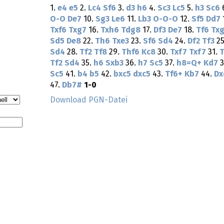
1.
e4
e5
2.
Lc4
Sf6
3.
d3
h6
4.
Sc3
Lc5
5.
h3
Sc6
O-O
De7
10.
Sg3
Le6
11.
Lb3
O-O-O
12.
Sf5
Dd7
Txf6
Txg7
16.
Txh6
Tdg8
17.
Df3
De7
18.
Tf6
Tx
Sd5
De8
22.
Th6
Txe3
23.
Sf6
Sd4
24.
Df2
Tf3
25
Sd4
28.
Tf2
Tf8
29.
Thf6
Kc8
30.
Txf7
Txf7
31.
T
Tf2
Sd4
35.
h6
Sxb3
36.
h7
Sc5
37.
h8=Q+
Kd7
3
Sc5
41.
b4
b5
42.
bxc5
dxc5
43.
Tf6+
Kb7
44.
Dx
47.
Db7#
1-0
Download PGN-Datei