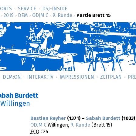
SORTS
SERVICE
DSJ-­INSIDE
2019
DEM
ODJM C
9. Runde
Partie Brett 15
>
>
>
>
>
DEM:ON
INTERAKTIV
IMPRESSIONEN
ZEITPLAN
PR
abah Burdett
 Willingen
Bastian Reyher
(1371) –
Sabah Burdett
(1033)
ODJM C
Willingen,
9. Runde
(Brett 15)
ECO
C24