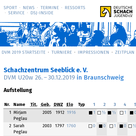
SPORT
NEWS
TERMINE
RESSORTS
SERVICE
DSJ-­INSIDE
DVM 2019 STARTSEITE
TURNIERE
IMPRESSIONEN
ZEITPLAN
Schachzentrum Seeblick e. V.
DVM U20w
26.
–
30.12.2019
in Braunschweig
Aufstellung
Nr.
Name
Tit.
Geb.
DWZ
Elo
Typ
1
2
3
4
1
Mirjam
2005
1912
1916
1
½
½
1
Peglau
2
Sarah
2003
1797
1760
0
0
1
0
Peglau