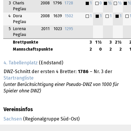
3
Charis
2008
1796
1728
1
0
½
½
Peglau
4
Dora
2008
1639
1502
1
1
1
1
Peglau
5
Lorena
2011
1023
1295
Peglau
Brettpunkte
3
1½
3
2½
Mannschaftspunkte
2
0
2
2
4. Tabellenplatz
(Endstand)
DWZ-Schnitt der ersten 4 Bretter:
1786
– Nr. 3 der
Startrangliste
(unter Berücksichtigung einer Pseudo-DWZ von 1000 für
Spieler ohne DWZ)
Vereinsinfos
Sachsen
(Regionalgruppe Süd-Ost)